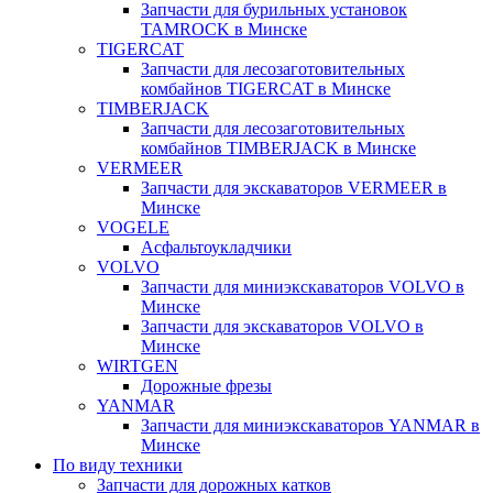
Запчасти для бурильных установок
TAMROCK в Минске
TIGERCAT
Запчасти для лесозаготовительных
комбайнов TIGERCAT в Минске
TIMBERJACK
Запчасти для лесозаготовительных
комбайнов TIMBERJACK в Минске
VERMEER
Запчасти для экскаваторов VERMEER в
Минске
VOGELE
Асфальтоукладчики
VOLVO
Запчасти для миниэкскаваторов VOLVO в
Минске
Запчасти для экскаваторов VOLVO в
Минске
WIRTGEN
Дорожные фрезы
YANMAR
Запчасти для миниэкскаваторов YANMAR в
Минске
По виду техники
Запчасти для дорожных катков