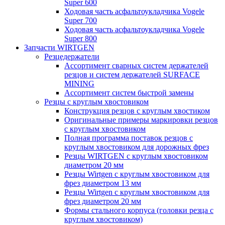
Super 600
Ходовая часть асфальтоукладчика Vogele
Super 700
Ходовая часть асфальтоукладчика Vogele
Super 800
Запчасти WIRTGEN
Резцедержатели
Ассортимент сварных систем держателей
резцов и систем держателей SURFACE
MINING
Ассортимент систем быстрой замены
Резцы с круглым хвостовиком
Конструкция резцов с круглым хвостиком
Оригинальные примеры маркировки резцов
с круглым хвостовиком
Полная программа поставок резцов с
круглым хвостовиком для дорожных фрез
Резцы WIRTGEN с круглым хвостовиком
диаметром 20 мм
Резцы Wirtgen с круглым хвостовиком для
фрез диаметром 13 мм
Резцы Wirtgen с круглым хвостовиком для
фрез диаметром 20 мм
Формы стального корпуса (головки резца с
круглым хвостовиком)