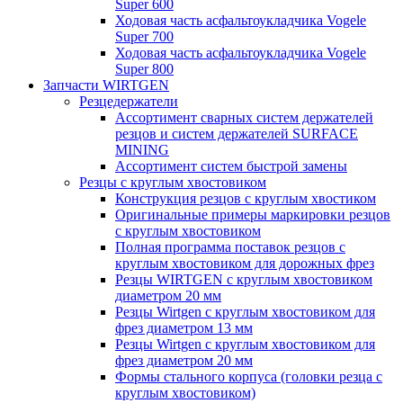
Super 600
Ходовая часть асфальтоукладчика Vogele
Super 700
Ходовая часть асфальтоукладчика Vogele
Super 800
Запчасти WIRTGEN
Резцедержатели
Ассортимент сварных систем держателей
резцов и систем держателей SURFACE
MINING
Ассортимент систем быстрой замены
Резцы с круглым хвостовиком
Конструкция резцов с круглым хвостиком
Оригинальные примеры маркировки резцов
с круглым хвостовиком
Полная программа поставок резцов с
круглым хвостовиком для дорожных фрез
Резцы WIRTGEN с круглым хвостовиком
диаметром 20 мм
Резцы Wirtgen с круглым хвостовиком для
фрез диаметром 13 мм
Резцы Wirtgen с круглым хвостовиком для
фрез диаметром 20 мм
Формы стального корпуса (головки резца с
круглым хвостовиком)