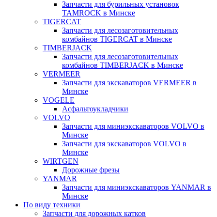
Запчасти для бурильных установок
TAMROCK в Минске
TIGERCAT
Запчасти для лесозаготовительных
комбайнов TIGERCAT в Минске
TIMBERJACK
Запчасти для лесозаготовительных
комбайнов TIMBERJACK в Минске
VERMEER
Запчасти для экскаваторов VERMEER в
Минске
VOGELE
Асфальтоукладчики
VOLVO
Запчасти для миниэкскаваторов VOLVO в
Минске
Запчасти для экскаваторов VOLVO в
Минске
WIRTGEN
Дорожные фрезы
YANMAR
Запчасти для миниэкскаваторов YANMAR в
Минске
По виду техники
Запчасти для дорожных катков