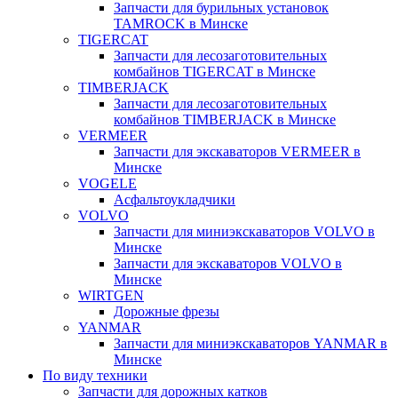
Запчасти для бурильных установок
TAMROCK в Минске
TIGERCAT
Запчасти для лесозаготовительных
комбайнов TIGERCAT в Минске
TIMBERJACK
Запчасти для лесозаготовительных
комбайнов TIMBERJACK в Минске
VERMEER
Запчасти для экскаваторов VERMEER в
Минске
VOGELE
Асфальтоукладчики
VOLVO
Запчасти для миниэкскаваторов VOLVO в
Минске
Запчасти для экскаваторов VOLVO в
Минске
WIRTGEN
Дорожные фрезы
YANMAR
Запчасти для миниэкскаваторов YANMAR в
Минске
По виду техники
Запчасти для дорожных катков