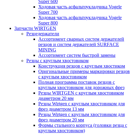
Super 600
Ходовая часть асфальтоукладчика Vogele
Super 700
Ходовая часть асфальтоукладчика Vogele
Super 800
Запчасти WIRTGEN
Резцедержатели
Ассортимент сварных систем держателей
резцов и систем держателей SURFACE
MINING
Ассортимент систем быстрой замены
Резцы с круглым хвостовиком
Конструкция резцов с круглым хвостиком
Оригинальные примеры маркировки резцов
с круглым хвостовиком
Полная программа поставок резцов с
круглым хвостовиком для дорожных фрез
Резцы WIRTGEN с круглым хвостовиком
диаметром 20 мм
Резцы Wirtgen с круглым хвостовиком для
фрез диаметром 13 мм
Резцы Wirtgen с круглым хвостовиком для
фрез диаметром 20 мм
Формы стального корпуса (головки резца с
круглым хвостовиком)