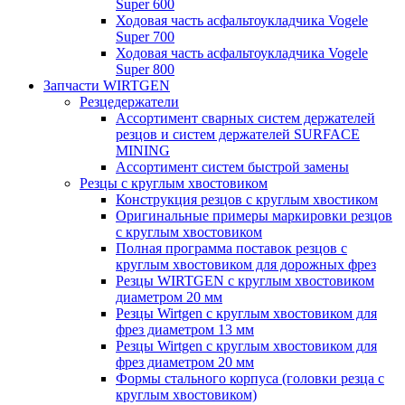
Super 600
Ходовая часть асфальтоукладчика Vogele
Super 700
Ходовая часть асфальтоукладчика Vogele
Super 800
Запчасти WIRTGEN
Резцедержатели
Ассортимент сварных систем держателей
резцов и систем держателей SURFACE
MINING
Ассортимент систем быстрой замены
Резцы с круглым хвостовиком
Конструкция резцов с круглым хвостиком
Оригинальные примеры маркировки резцов
с круглым хвостовиком
Полная программа поставок резцов с
круглым хвостовиком для дорожных фрез
Резцы WIRTGEN с круглым хвостовиком
диаметром 20 мм
Резцы Wirtgen с круглым хвостовиком для
фрез диаметром 13 мм
Резцы Wirtgen с круглым хвостовиком для
фрез диаметром 20 мм
Формы стального корпуса (головки резца с
круглым хвостовиком)