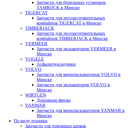
Запчасти для бурильных установок
TAMROCK в Минске
TIGERCAT
Запчасти для лесозаготовительных
комбайнов TIGERCAT в Минске
TIMBERJACK
Запчасти для лесозаготовительных
комбайнов TIMBERJACK в Минске
VERMEER
Запчасти для экскаваторов VERMEER в
Минске
VOGELE
Асфальтоукладчики
VOLVO
Запчасти для миниэкскаваторов VOLVO в
Минске
Запчасти для экскаваторов VOLVO в
Минске
WIRTGEN
Дорожные фрезы
YANMAR
Запчасти для миниэкскаваторов YANMAR в
Минске
По виду техники
Запчасти для дорожных катков