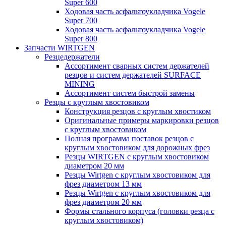
Super 600
Ходовая часть асфальтоукладчика Vogele
Super 700
Ходовая часть асфальтоукладчика Vogele
Super 800
Запчасти WIRTGEN
Резцедержатели
Ассортимент сварных систем держателей
резцов и систем держателей SURFACE
MINING
Ассортимент систем быстрой замены
Резцы с круглым хвостовиком
Конструкция резцов с круглым хвостиком
Оригинальные примеры маркировки резцов
с круглым хвостовиком
Полная программа поставок резцов с
круглым хвостовиком для дорожных фрез
Резцы WIRTGEN с круглым хвостовиком
диаметром 20 мм
Резцы Wirtgen с круглым хвостовиком для
фрез диаметром 13 мм
Резцы Wirtgen с круглым хвостовиком для
фрез диаметром 20 мм
Формы стального корпуса (головки резца с
круглым хвостовиком)