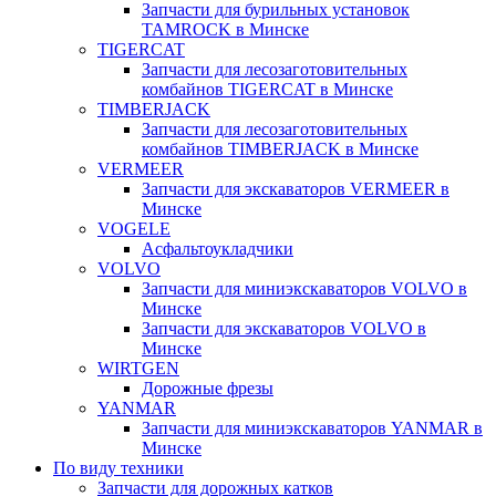
Запчасти для бурильных установок
TAMROCK в Минске
TIGERCAT
Запчасти для лесозаготовительных
комбайнов TIGERCAT в Минске
TIMBERJACK
Запчасти для лесозаготовительных
комбайнов TIMBERJACK в Минске
VERMEER
Запчасти для экскаваторов VERMEER в
Минске
VOGELE
Асфальтоукладчики
VOLVO
Запчасти для миниэкскаваторов VOLVO в
Минске
Запчасти для экскаваторов VOLVO в
Минске
WIRTGEN
Дорожные фрезы
YANMAR
Запчасти для миниэкскаваторов YANMAR в
Минске
По виду техники
Запчасти для дорожных катков