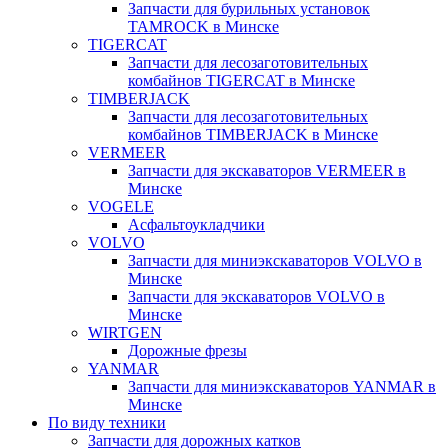
Запчасти для бурильных установок
TAMROCK в Минске
TIGERCAT
Запчасти для лесозаготовительных
комбайнов TIGERCAT в Минске
TIMBERJACK
Запчасти для лесозаготовительных
комбайнов TIMBERJACK в Минске
VERMEER
Запчасти для экскаваторов VERMEER в
Минске
VOGELE
Асфальтоукладчики
VOLVO
Запчасти для миниэкскаваторов VOLVO в
Минске
Запчасти для экскаваторов VOLVO в
Минске
WIRTGEN
Дорожные фрезы
YANMAR
Запчасти для миниэкскаваторов YANMAR в
Минске
По виду техники
Запчасти для дорожных катков