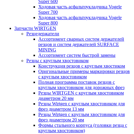
Super 600
Ходовая часть асфальтоукладчика Vogele
Super 700
Ходовая часть асфальтоукладчика Vogele
Super 800
Запчасти WIRTGEN
Резцедержатели
Ассортимент сварных систем держателей
резцов и систем держателей SURFACE
MINING
Ассортимент систем быстрой замены
Резцы с круглым хвостовиком
Конструкция резцов с круглым хвостиком
Оригинальные примеры маркировки резцов
с круглым хвостовиком
Полная программа поставок резцов с
круглым хвостовиком для дорожных фрез
Резцы WIRTGEN с круглым хвостовиком
диаметром 20 мм
Резцы Wirtgen с круглым хвостовиком для
фрез диаметром 13 мм
Резцы Wirtgen с круглым хвостовиком для
фрез диаметром 20 мм
Формы стального корпуса (головки резца с
круглым хвостовиком)