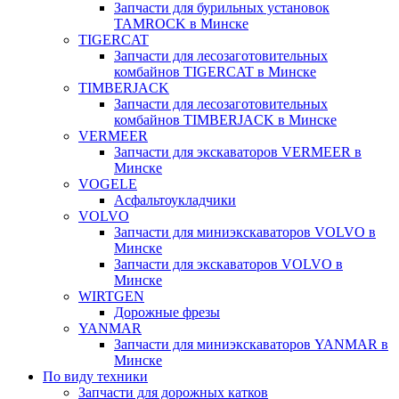
Запчасти для бурильных установок
TAMROCK в Минске
TIGERCAT
Запчасти для лесозаготовительных
комбайнов TIGERCAT в Минске
TIMBERJACK
Запчасти для лесозаготовительных
комбайнов TIMBERJACK в Минске
VERMEER
Запчасти для экскаваторов VERMEER в
Минске
VOGELE
Асфальтоукладчики
VOLVO
Запчасти для миниэкскаваторов VOLVO в
Минске
Запчасти для экскаваторов VOLVO в
Минске
WIRTGEN
Дорожные фрезы
YANMAR
Запчасти для миниэкскаваторов YANMAR в
Минске
По виду техники
Запчасти для дорожных катков