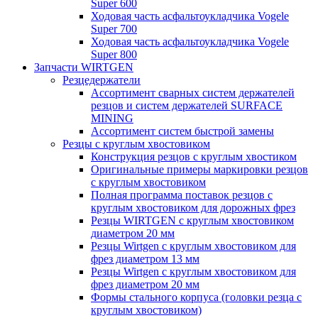
Super 600
Ходовая часть асфальтоукладчика Vogele
Super 700
Ходовая часть асфальтоукладчика Vogele
Super 800
Запчасти WIRTGEN
Резцедержатели
Ассортимент сварных систем держателей
резцов и систем держателей SURFACE
MINING
Ассортимент систем быстрой замены
Резцы с круглым хвостовиком
Конструкция резцов с круглым хвостиком
Оригинальные примеры маркировки резцов
с круглым хвостовиком
Полная программа поставок резцов с
круглым хвостовиком для дорожных фрез
Резцы WIRTGEN с круглым хвостовиком
диаметром 20 мм
Резцы Wirtgen с круглым хвостовиком для
фрез диаметром 13 мм
Резцы Wirtgen с круглым хвостовиком для
фрез диаметром 20 мм
Формы стального корпуса (головки резца с
круглым хвостовиком)