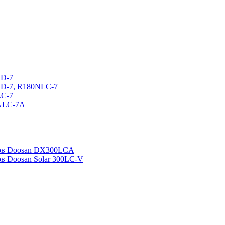
CD-7
CD-7, R180NLC-7
LC-7
0NLC-7A
ров Doosan DX300LCA
ов Doosan Solar 300LC-V