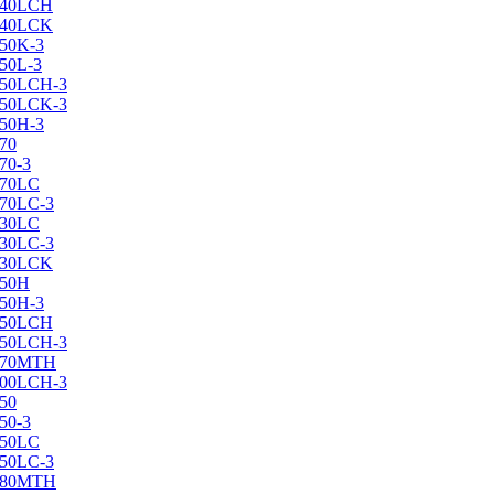
X240LCH
X240LCK
250K-3
250L-3
X250LCH-3
X250LCK-3
250Н-3
270
70-3
270LC
270LC-3
330LC
330LC-3
X330LCK
350H
350H-3
X350LCH
X350LCH-3
X370MTH
X400LCH-3
450
50-3
450LC
450LC-3
X480MTH