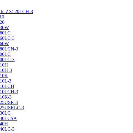
achi ZX520LCH-3
10
120
130W
160LC
160LC-3
160W
X180LCN-3
200LC
200LC-3
210H
210H-3
210K
210L-3
X210LCH
X210LCH-3
210К-3
225USR-3
X225USRLC-3
230LC
X230LCSA
240H
240LC-3