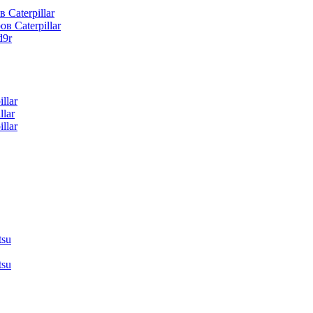
 Caterpillar
в Caterpillar
d9r
llar
lar
llar
tsu
tsu