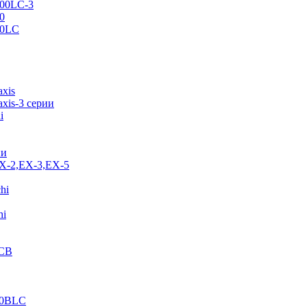
500LC-3
0
70LC
axis
xis-3 серии
i
ии
EX-2,EX-3,EX-5
hi
hi
JCB
40BLC