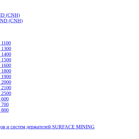
ND (CNH)
AND (CNH)
 1100
 1300
 1400
 1500
 1600
 1800
 1900
 2000
 2100
 2500
 600
 700
 800
зцов и систем держателей SURFACE MINING