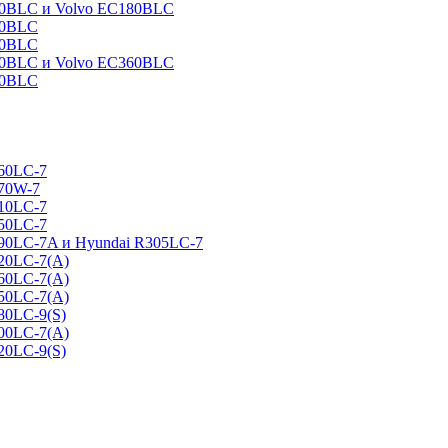
160BLC и Volvo EC180BLC
40BLC
90BLC
330BLC и Volvo EC360BLC
60BLC
160LC-7
170W-7
210LC-7
250LC-7
290LC-7A и Hyundai R305LC-7
320LC-7(A)
360LC-7(A)
450LC-7(A)
80LC-9(S)
500LC-7(A)
20LC-9(S)