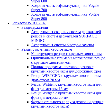
Super 600
Ходовая часть асфальтоукладчика Vogele
Super 700
Ходовая часть асфальтоукладчика Vogele
Super 800
Запчасти WIRTGEN
Резцедержатели
Ассортимент сварных систем держателей
резцов и систем держателей SURFACE
MINING
Ассортимент систем быстрой замены
Резцы с круглым хвостовиком
Конструкция резцов с круглым хвостиком
Оригинальные примеры маркировки резцов
с круглым хвостовиком
Полная программа поставок резцов с
круглым хвостовиком для дорожных фрез
Резцы WIRTGEN с круглым хвостовиком
диаметром 20 мм
Резцы Wirtgen с круглым хвостовиком для
фрез диаметром 13 мм
Резцы Wirtgen с круглым хвостовиком для
фрез диаметром 20 мм
Формы стального корпуса (головки резца с
круглым хвостовиком)