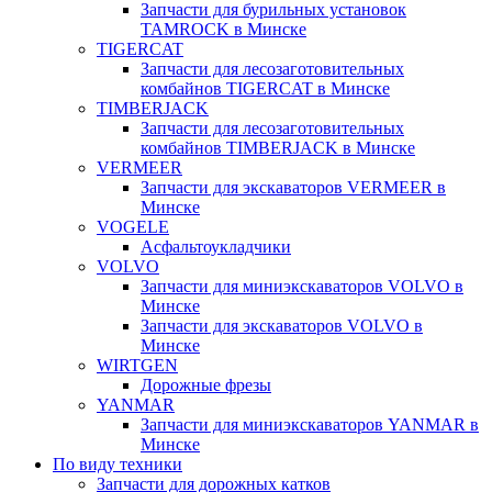
Запчасти для бурильных установок
TAMROCK в Минске
TIGERCAT
Запчасти для лесозаготовительных
комбайнов TIGERCAT в Минске
TIMBERJACK
Запчасти для лесозаготовительных
комбайнов TIMBERJACK в Минске
VERMEER
Запчасти для экскаваторов VERMEER в
Минске
VOGELE
Асфальтоукладчики
VOLVO
Запчасти для миниэкскаваторов VOLVO в
Минске
Запчасти для экскаваторов VOLVO в
Минске
WIRTGEN
Дорожные фрезы
YANMAR
Запчасти для миниэкскаваторов YANMAR в
Минске
По виду техники
Запчасти для дорожных катков