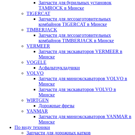
Запчасти для бурильных установок
TAMROCK в Минске
TIGERCAT
Запчасти для лесозаготовительных
комбайнов TIGERCAT в Минске
TIMBERJACK
Запчасти для лесозаготовительных
комбайнов TIMBERJACK в Минске
VERMEER
Запчасти для экскаваторов VERMEER в
Минске
VOGELE
Асфальтоукладчики
VOLVO
Запчасти для миниэкскаваторов VOLVO в
Минске
Запчасти для экскаваторов VOLVO в
Минске
WIRTGEN
Дорожные фрезы
YANMAR
Запчасти для миниэкскаваторов YANMAR в
Минске
По виду техники
Запчасти для дорожных катков