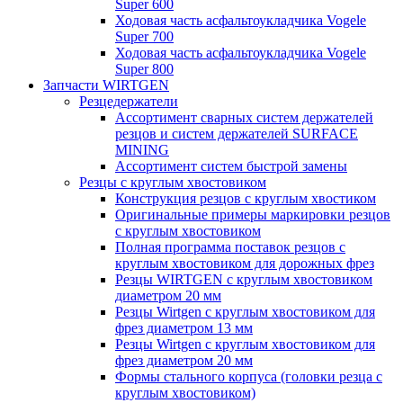
Super 600
Ходовая часть асфальтоукладчика Vogele
Super 700
Ходовая часть асфальтоукладчика Vogele
Super 800
Запчасти WIRTGEN
Резцедержатели
Ассортимент сварных систем держателей
резцов и систем держателей SURFACE
MINING
Ассортимент систем быстрой замены
Резцы с круглым хвостовиком
Конструкция резцов с круглым хвостиком
Оригинальные примеры маркировки резцов
с круглым хвостовиком
Полная программа поставок резцов с
круглым хвостовиком для дорожных фрез
Резцы WIRTGEN с круглым хвостовиком
диаметром 20 мм
Резцы Wirtgen с круглым хвостовиком для
фрез диаметром 13 мм
Резцы Wirtgen с круглым хвостовиком для
фрез диаметром 20 мм
Формы стального корпуса (головки резца с
круглым хвостовиком)