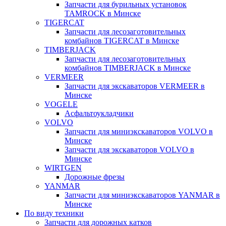
Запчасти для бурильных установок
TAMROCK в Минске
TIGERCAT
Запчасти для лесозаготовительных
комбайнов TIGERCAT в Минске
TIMBERJACK
Запчасти для лесозаготовительных
комбайнов TIMBERJACK в Минске
VERMEER
Запчасти для экскаваторов VERMEER в
Минске
VOGELE
Асфальтоукладчики
VOLVO
Запчасти для миниэкскаваторов VOLVO в
Минске
Запчасти для экскаваторов VOLVO в
Минске
WIRTGEN
Дорожные фрезы
YANMAR
Запчасти для миниэкскаваторов YANMAR в
Минске
По виду техники
Запчасти для дорожных катков