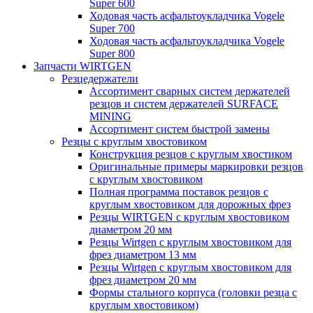
Super 600
Ходовая часть асфальтоукладчика Vogele
Super 700
Ходовая часть асфальтоукладчика Vogele
Super 800
Запчасти WIRTGEN
Резцедержатели
Ассортимент сварных систем держателей
резцов и систем держателей SURFACE
MINING
Ассортимент систем быстрой замены
Резцы с круглым хвостовиком
Конструкция резцов с круглым хвостиком
Оригинальные примеры маркировки резцов
с круглым хвостовиком
Полная программа поставок резцов с
круглым хвостовиком для дорожных фрез
Резцы WIRTGEN с круглым хвостовиком
диаметром 20 мм
Резцы Wirtgen с круглым хвостовиком для
фрез диаметром 13 мм
Резцы Wirtgen с круглым хвостовиком для
фрез диаметром 20 мм
Формы стального корпуса (головки резца с
круглым хвостовиком)