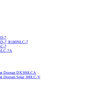
CD-7
CD-7, R180NLC-7
LC-7
0NLC-7A
ров Doosan DX300LCA
ов Doosan Solar 300LC-V