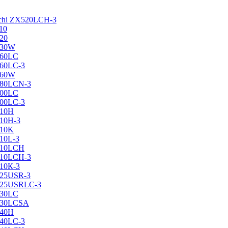
achi ZX520LCH-3
10
120
130W
160LC
160LC-3
160W
X180LCN-3
200LC
200LC-3
210H
210H-3
210K
210L-3
X210LCH
X210LCH-3
210К-3
225USR-3
X225USRLC-3
230LC
X230LCSA
240H
240LC-3