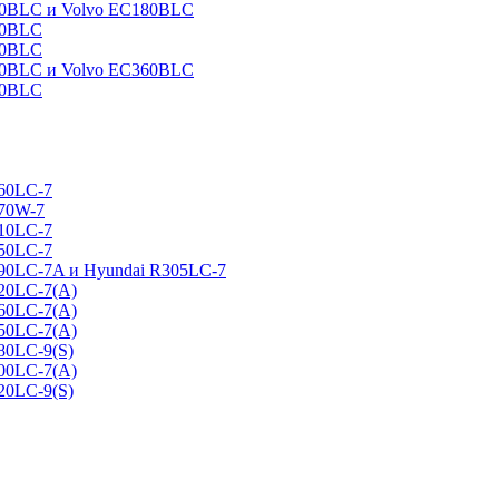
160BLC и Volvo EC180BLC
40BLC
90BLC
330BLC и Volvo EC360BLC
60BLC
160LC-7
170W-7
210LC-7
250LC-7
290LC-7A и Hyundai R305LC-7
320LC-7(A)
360LC-7(A)
450LC-7(A)
80LC-9(S)
500LC-7(A)
20LC-9(S)