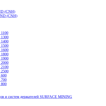
ND (CNH)
AND (CNH)
 1100
 1300
 1400
 1500
 1600
 1800
 1900
 2000
 2100
 2500
 600
 700
 800
зцов и систем держателей SURFACE MINING