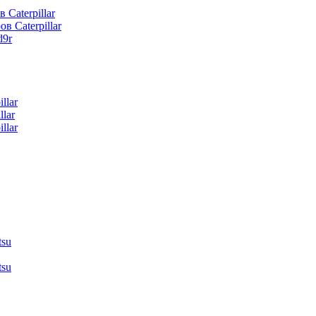
 Caterpillar
в Caterpillar
d9r
llar
lar
llar
tsu
tsu