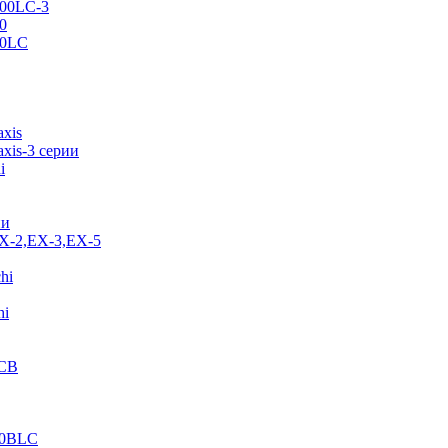
500LC-3
0
70LC
axis
xis-3 серии
i
ии
EX-2,EX-3,EX-5
hi
hi
JCB
40BLC