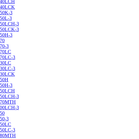
X240LCH
X240LCK
250K-3
250L-3
X250LCH-3
X250LCK-3
250Н-3
270
70-3
270LC
270LC-3
330LC
330LC-3
X330LCK
350H
350H-3
X350LCH
X350LCH-3
X370MTH
X400LCH-3
450
50-3
450LC
450LC-3
X480MTH