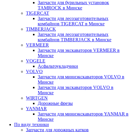
Запчасти для бурильных установок
TAMROCK в Минске
TIGERCAT
Запчасти для лесозаготовительных
комбайнов TIGERCAT в Минске
TIMBERJACK
Запчасти для лесозаготовительных
комбайнов TIMBERJACK в Минске
VERMEER
Запчасти для экскаваторов VERMEER в
Минске
VOGELE
Асфальтоукладчики
VOLVO
Запчасти для миниэкскаваторов VOLVO в
Минске
Запчасти для экскаваторов VOLVO в
Минске
WIRTGEN
Дорожные фрезы
YANMAR
Запчасти для миниэкскаваторов YANMAR в
Минске
По виду техники
Запчасти для дорожных катков