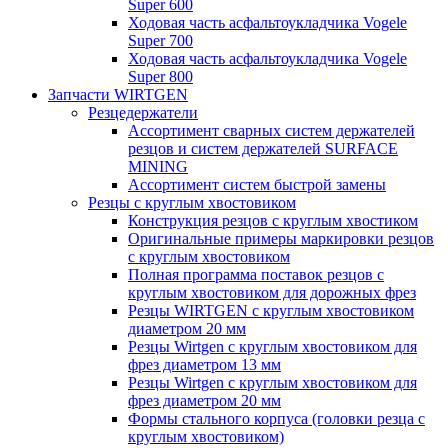
Super 600
Ходовая часть асфальтоукладчика Vogele
Super 700
Ходовая часть асфальтоукладчика Vogele
Super 800
Запчасти WIRTGEN
Резцедержатели
Ассортимент сварных систем держателей
резцов и систем держателей SURFACE
MINING
Ассортимент систем быстрой замены
Резцы с круглым хвостовиком
Конструкция резцов с круглым хвостиком
Оригинальные примеры маркировки резцов
с круглым хвостовиком
Полная программа поставок резцов с
круглым хвостовиком для дорожных фрез
Резцы WIRTGEN с круглым хвостовиком
диаметром 20 мм
Резцы Wirtgen с круглым хвостовиком для
фрез диаметром 13 мм
Резцы Wirtgen с круглым хвостовиком для
фрез диаметром 20 мм
Формы стального корпуса (головки резца с
круглым хвостовиком)