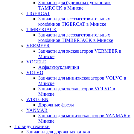
Запчасти для бурильных установок
TAMROCK в Минске
TIGERCAT
Запчасти для лесозаготовительных
комбайнов TIGERCAT в Минске
TIMBERJACK
Запчасти для лесозаготовительных
комбайнов TIMBERJACK в Минске
VERMEER
Запчасти для экскаваторов VERMEER в
Минске
VOGELE
Асфальтоукладчики
VOLVO
Запчасти для миниэкскаваторов VOLVO в
Минске
Запчасти для экскаваторов VOLVO в
Минске
WIRTGEN
Дорожные фрезы
YANMAR
Запчасти для миниэкскаваторов YANMAR в
Минске
По виду техники
Запчасти для дорожных катков