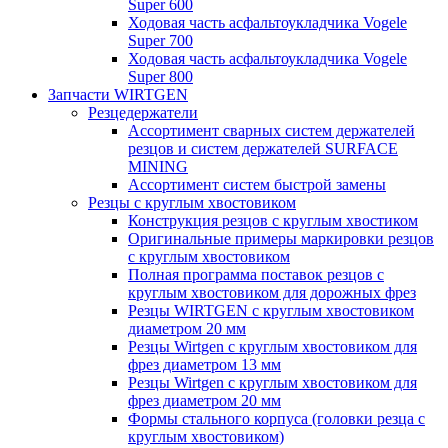
Super 600
Ходовая часть асфальтоукладчика Vogele
Super 700
Ходовая часть асфальтоукладчика Vogele
Super 800
Запчасти WIRTGEN
Резцедержатели
Ассортимент сварных систем держателей
резцов и систем держателей SURFACE
MINING
Ассортимент систем быстрой замены
Резцы с круглым хвостовиком
Конструкция резцов с круглым хвостиком
Оригинальные примеры маркировки резцов
с круглым хвостовиком
Полная программа поставок резцов с
круглым хвостовиком для дорожных фрез
Резцы WIRTGEN с круглым хвостовиком
диаметром 20 мм
Резцы Wirtgen с круглым хвостовиком для
фрез диаметром 13 мм
Резцы Wirtgen с круглым хвостовиком для
фрез диаметром 20 мм
Формы стального корпуса (головки резца с
круглым хвостовиком)