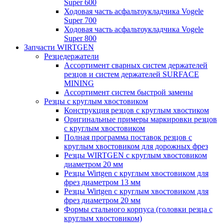
Super 600
Ходовая часть асфальтоукладчика Vogele
Super 700
Ходовая часть асфальтоукладчика Vogele
Super 800
Запчасти WIRTGEN
Резцедержатели
Ассортимент сварных систем держателей
резцов и систем держателей SURFACE
MINING
Ассортимент систем быстрой замены
Резцы с круглым хвостовиком
Конструкция резцов с круглым хвостиком
Оригинальные примеры маркировки резцов
с круглым хвостовиком
Полная программа поставок резцов с
круглым хвостовиком для дорожных фрез
Резцы WIRTGEN с круглым хвостовиком
диаметром 20 мм
Резцы Wirtgen с круглым хвостовиком для
фрез диаметром 13 мм
Резцы Wirtgen с круглым хвостовиком для
фрез диаметром 20 мм
Формы стального корпуса (головки резца с
круглым хвостовиком)