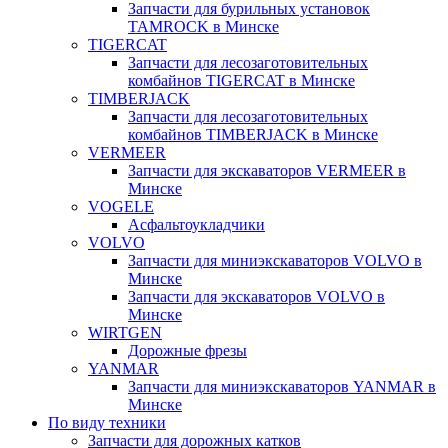
Запчасти для бурильных установок
TAMROCK в Минске
TIGERCAT
Запчасти для лесозаготовительных
комбайнов TIGERCAT в Минске
TIMBERJACK
Запчасти для лесозаготовительных
комбайнов TIMBERJACK в Минске
VERMEER
Запчасти для экскаваторов VERMEER в
Минске
VOGELE
Асфальтоукладчики
VOLVO
Запчасти для миниэкскаваторов VOLVO в
Минске
Запчасти для экскаваторов VOLVO в
Минске
WIRTGEN
Дорожные фрезы
YANMAR
Запчасти для миниэкскаваторов YANMAR в
Минске
По виду техники
Запчасти для дорожных катков