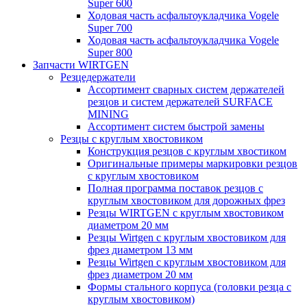
Super 600
Ходовая часть асфальтоукладчика Vogele
Super 700
Ходовая часть асфальтоукладчика Vogele
Super 800
Запчасти WIRTGEN
Резцедержатели
Ассортимент сварных систем держателей
резцов и систем держателей SURFACE
MINING
Ассортимент систем быстрой замены
Резцы с круглым хвостовиком
Конструкция резцов с круглым хвостиком
Оригинальные примеры маркировки резцов
с круглым хвостовиком
Полная программа поставок резцов с
круглым хвостовиком для дорожных фрез
Резцы WIRTGEN с круглым хвостовиком
диаметром 20 мм
Резцы Wirtgen с круглым хвостовиком для
фрез диаметром 13 мм
Резцы Wirtgen с круглым хвостовиком для
фрез диаметром 20 мм
Формы стального корпуса (головки резца с
круглым хвостовиком)