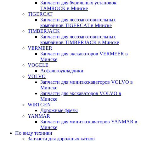
Запчасти для бурильных установок
TAMROCK в Минске
TIGERCAT
Запчасти для лесозаготовительных
комбайнов TIGERCAT в Минске
TIMBERJACK
Запчасти для лесозаготовительных
комбайнов TIMBERJACK в Минске
VERMEER
Запчасти для экскаваторов VERMEER в
Минске
VOGELE
Асфальтоукладчики
VOLVO
Запчасти для миниэкскаваторов VOLVO в
Минске
Запчасти для экскаваторов VOLVO в
Минске
WIRTGEN
Дорожные фрезы
YANMAR
Запчасти для миниэкскаваторов YANMAR в
Минске
По виду техники
Запчасти для дорожных катков