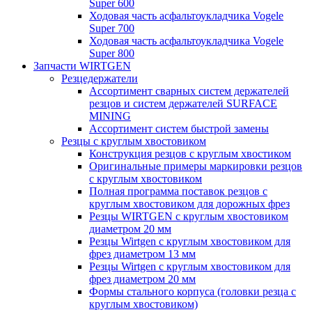
Super 600
Ходовая часть асфальтоукладчика Vogele
Super 700
Ходовая часть асфальтоукладчика Vogele
Super 800
Запчасти WIRTGEN
Резцедержатели
Ассортимент сварных систем держателей
резцов и систем держателей SURFACE
MINING
Ассортимент систем быстрой замены
Резцы с круглым хвостовиком
Конструкция резцов с круглым хвостиком
Оригинальные примеры маркировки резцов
с круглым хвостовиком
Полная программа поставок резцов с
круглым хвостовиком для дорожных фрез
Резцы WIRTGEN с круглым хвостовиком
диаметром 20 мм
Резцы Wirtgen с круглым хвостовиком для
фрез диаметром 13 мм
Резцы Wirtgen с круглым хвостовиком для
фрез диаметром 20 мм
Формы стального корпуса (головки резца с
круглым хвостовиком)