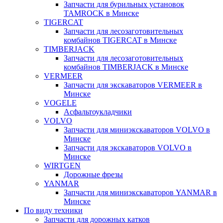
Запчасти для бурильных установок
TAMROCK в Минске
TIGERCAT
Запчасти для лесозаготовительных
комбайнов TIGERCAT в Минске
TIMBERJACK
Запчасти для лесозаготовительных
комбайнов TIMBERJACK в Минске
VERMEER
Запчасти для экскаваторов VERMEER в
Минске
VOGELE
Асфальтоукладчики
VOLVO
Запчасти для миниэкскаваторов VOLVO в
Минске
Запчасти для экскаваторов VOLVO в
Минске
WIRTGEN
Дорожные фрезы
YANMAR
Запчасти для миниэкскаваторов YANMAR в
Минске
По виду техники
Запчасти для дорожных катков