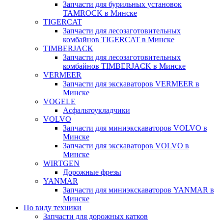
Запчасти для бурильных установок
TAMROCK в Минске
TIGERCAT
Запчасти для лесозаготовительных
комбайнов TIGERCAT в Минске
TIMBERJACK
Запчасти для лесозаготовительных
комбайнов TIMBERJACK в Минске
VERMEER
Запчасти для экскаваторов VERMEER в
Минске
VOGELE
Асфальтоукладчики
VOLVO
Запчасти для миниэкскаваторов VOLVO в
Минске
Запчасти для экскаваторов VOLVO в
Минске
WIRTGEN
Дорожные фрезы
YANMAR
Запчасти для миниэкскаваторов YANMAR в
Минске
По виду техники
Запчасти для дорожных катков