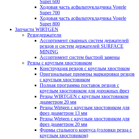
Super 600
Ходовая часть асфальтоукладчика Vogele
Super 700
Ходовая часть асфальтоукладчика Vogele
Super 800
Запчасти WIRTGEN
Резцедержатели
Ассортимент сварных систем держателей
резцов и систем держателей SURFACE
MINING
Ассортимент систем быстрой замены
Резцы с круглым хвостовиком
Конструкция резцов с круглым хвостиком
Оригинальные примеры маркировки резцов
с круглым хвостовиком
Полная программа поставок резцов с
круглым хвостовиком для дорожных фрез
Резцы WIRTGEN с круглым хвостовиком
диаметром 20 мм
Резцы Wirtgen с круглым хвостовиком для
фрез диаметром 13 мм
Резцы Wirtgen с круглым хвостовиком для
фрез диаметром 20 мм
Формы стального корпуса (головки резца с
круглым хвостовиком)