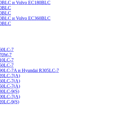
160BLC и Volvo EC180BLC
40BLC
90BLC
330BLC и Volvo EC360BLC
60BLC
160LC-7
170W-7
210LC-7
250LC-7
290LC-7A и Hyundai R305LC-7
320LC-7(A)
360LC-7(A)
450LC-7(A)
80LC-9(S)
500LC-7(A)
20LC-9(S)