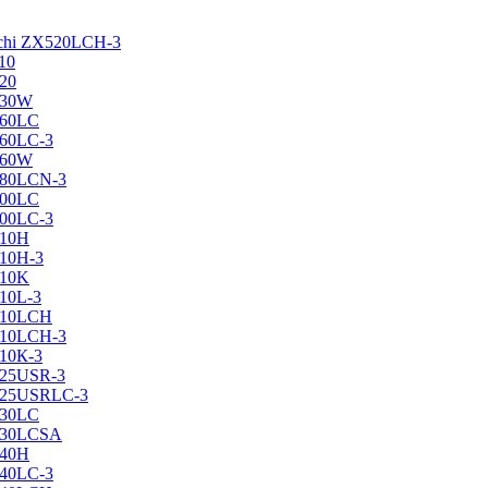
achi ZX520LCH-3
10
120
130W
160LC
160LC-3
160W
X180LCN-3
200LC
200LC-3
210H
210H-3
210K
210L-3
X210LCH
X210LCH-3
210К-3
225USR-3
X225USRLC-3
230LC
X230LCSA
240H
240LC-3