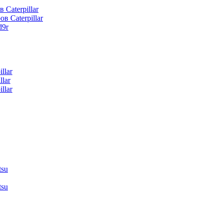
 Caterpillar
в Caterpillar
d9r
llar
lar
llar
tsu
tsu