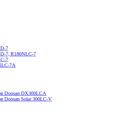
CD-7
CD-7, R180NLC-7
LC-7
0NLC-7A
ров Doosan DX300LCA
ов Doosan Solar 300LC-V