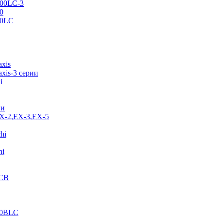
500LC-3
0
70LC
axis
xis-3 серии
i
ии
EX-2,EX-3,EX-5
hi
hi
JCB
40BLC