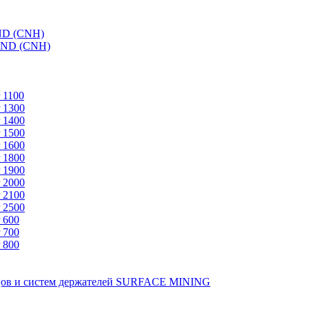
ND (CNH)
AND (CNH)
 1100
 1300
 1400
 1500
 1600
 1800
 1900
 2000
 2100
 2500
 600
 700
 800
зцов и систем держателей SURFACE MINING