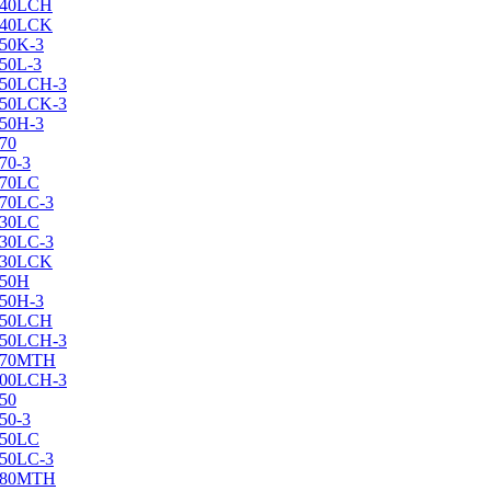
X240LCH
X240LCK
250K-3
250L-3
X250LCH-3
X250LCK-3
250Н-3
270
70-3
270LC
270LC-3
330LC
330LC-3
X330LCK
350H
350H-3
X350LCH
X350LCH-3
X370MTH
X400LCH-3
450
50-3
450LC
450LC-3
X480MTH