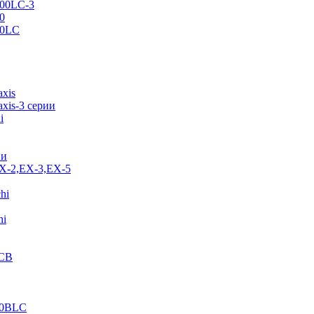
500LC-3
0
70LC
axis
xis-3 серии
i
ии
EX-2,EX-3,EX-5
hi
hi
JCB
40BLC