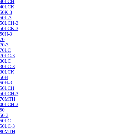
X240LCH
X240LCK
250K-3
250L-3
X250LCH-3
X250LCK-3
250Н-3
270
70-3
270LC
270LC-3
330LC
330LC-3
X330LCK
350H
350H-3
X350LCH
X350LCH-3
X370MTH
X400LCH-3
450
50-3
450LC
450LC-3
X480MTH