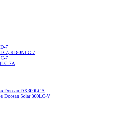
CD-7
CD-7, R180NLC-7
LC-7
0NLC-7A
ров Doosan DX300LCA
ов Doosan Solar 300LC-V