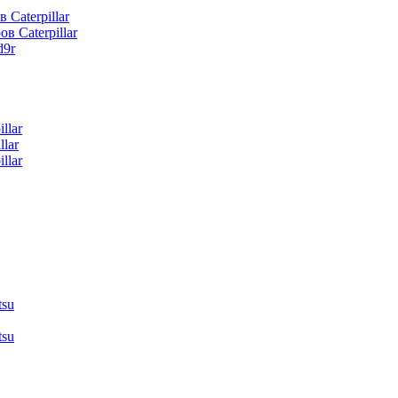
 Caterpillar
в Caterpillar
d9r
llar
lar
llar
tsu
tsu