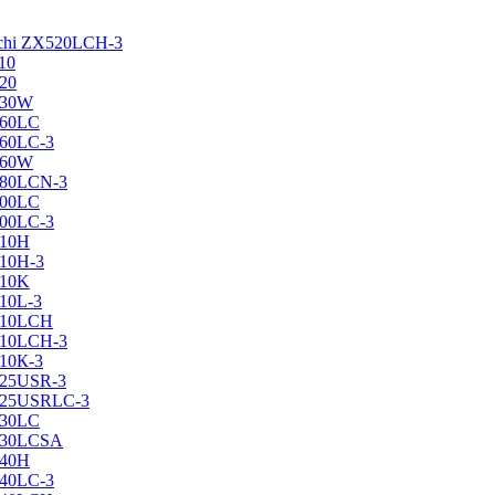
achi ZX520LCH-3
10
120
130W
160LC
160LC-3
160W
X180LCN-3
200LC
200LC-3
210H
210H-3
210K
210L-3
X210LCH
X210LCH-3
210К-3
225USR-3
X225USRLC-3
230LC
X230LCSA
240H
240LC-3