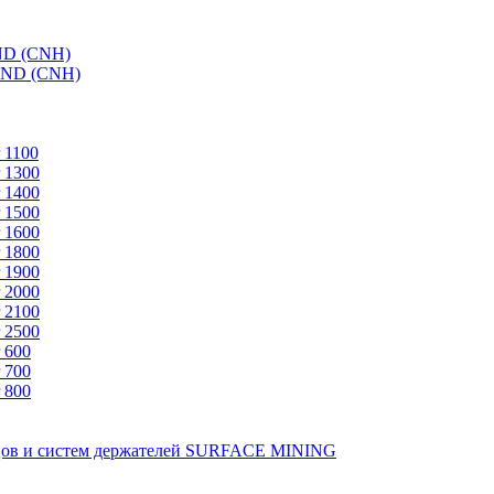
ND (CNH)
AND (CNH)
 1100
 1300
 1400
 1500
 1600
 1800
 1900
 2000
 2100
 2500
 600
 700
 800
зцов и систем держателей SURFACE MINING