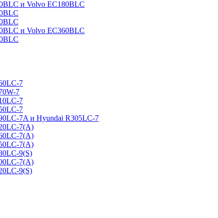
160BLC и Volvo EC180BLC
40BLC
90BLC
330BLC и Volvo EC360BLC
60BLC
160LC-7
170W-7
210LC-7
250LC-7
290LC-7A и Hyundai R305LC-7
320LC-7(A)
360LC-7(A)
450LC-7(A)
80LC-9(S)
500LC-7(A)
20LC-9(S)