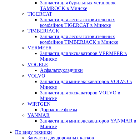
Запчасти для бурильных установок
TAMROCK в Минске
TIGERCAT
Запчасти для лесозаготовительных
комбайнов TIGERCAT в Минске
TIMBERJACK
Запчасти для лесозаготовительных
комбайнов TIMBERJACK в Минске
VERMEER
Запчасти для экскаваторов VERMEER в
Минске
VOGELE
Асфальтоукладчики
VOLVO
Запчасти для миниэкскаваторов VOLVO в
Минске
Запчасти для экскаваторов VOLVO в
Минске
WIRTGEN
Дорожные фрезы
YANMAR
Запчасти для миниэкскаваторов YANMAR в
Минске
По виду техники
Запчасти для дорожных катков