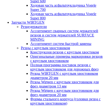
Super 600
Ходовая часть асфальтоукладчика Vogele
Super 700
Ходовая часть асфальтоукладчика Vogele
Super 800
Запчасти WIRTGEN
Резцедержатели
Ассортимент сварных систем держателей
резцов и систем держателей SURFACE
MINING
Ассортимент систем быстрой замены
Резцы с круглым хвостовиком
Конструкция резцов с круглым хвостиком
Оригинальные примеры маркировки резцов
с круглым хвостовиком
Полная программа поставок резцов с
круглым хвостовиком для дорожных фрез
Резцы WIRTGEN с круглым хвостовиком
диаметром 20 мм
Резцы Wirtgen с круглым хвостовиком для
фрез диаметром 13 мм
Резцы Wirtgen с круглым хвостовиком для
фрез диаметром 20 мм
Формы стального корпуса (головки резца с
круглым хвостовиком)