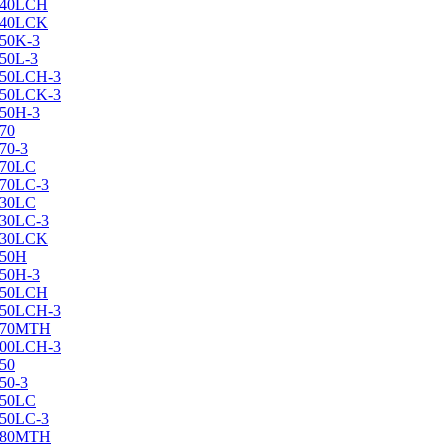
X240LCH
X240LCK
250K-3
250L-3
X250LCH-3
X250LCK-3
250Н-3
270
70-3
270LC
270LC-3
330LC
330LC-3
X330LCK
350H
350H-3
X350LCH
X350LCH-3
X370MTH
X400LCH-3
450
50-3
450LC
450LC-3
X480MTH