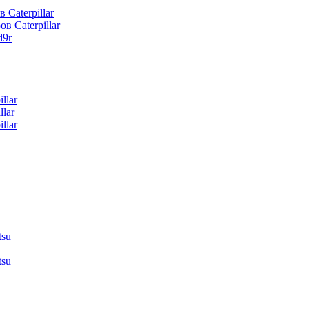
 Caterpillar
в Caterpillar
d9r
llar
lar
llar
tsu
tsu