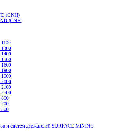
ND (CNH)
AND (CNH)
 1100
 1300
 1400
 1500
 1600
 1800
 1900
 2000
 2100
 2500
 600
 700
 800
зцов и систем держателей SURFACE MINING