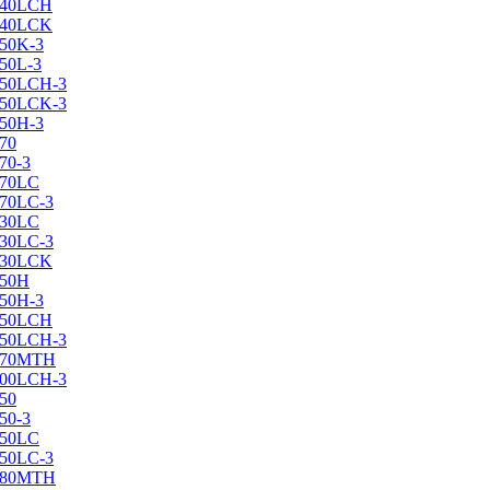
X240LCH
X240LCK
250K-3
250L-3
X250LCH-3
X250LCK-3
250Н-3
270
70-3
270LC
270LC-3
330LC
330LC-3
X330LCK
350H
350H-3
X350LCH
X350LCH-3
X370MTH
X400LCH-3
450
50-3
450LC
450LC-3
X480MTH