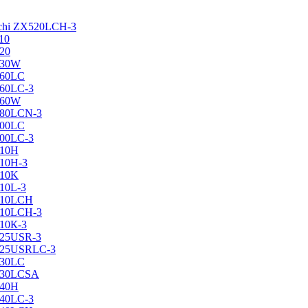
achi ZX520LCH-3
10
120
130W
160LC
160LC-3
160W
X180LCN-3
200LC
200LC-3
210H
210H-3
210K
210L-3
X210LCH
X210LCH-3
210К-3
225USR-3
X225USRLC-3
230LC
X230LCSA
240H
240LC-3