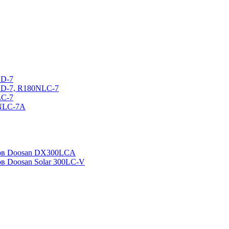
CD-7
CD-7, R180NLC-7
LC-7
0NLC-7A
ров Doosan DX300LCA
ов Doosan Solar 300LC-V