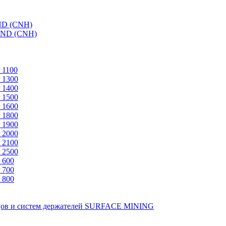
ND (CNH)
AND (CNH)
 1100
 1300
 1400
 1500
 1600
 1800
 1900
 2000
 2100
 2500
 600
 700
 800
зцов и систем держателей SURFACE MINING