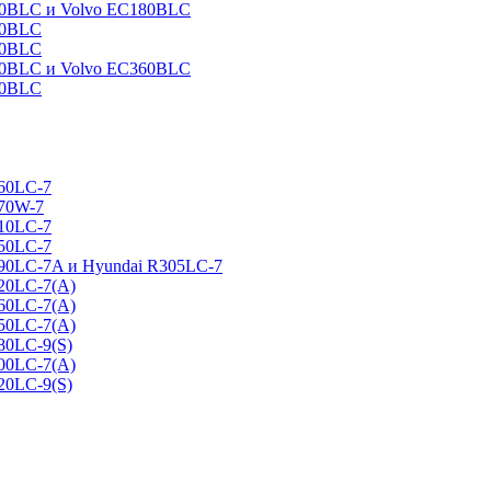
160BLC и Volvo EC180BLC
40BLC
90BLC
330BLC и Volvo EC360BLC
60BLC
160LC-7
170W-7
210LC-7
250LC-7
290LC-7A и Hyundai R305LC-7
320LC-7(A)
360LC-7(A)
450LC-7(A)
80LC-9(S)
500LC-7(A)
20LC-9(S)