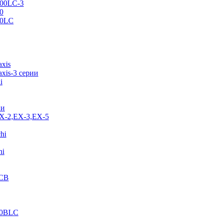
500LC-3
0
70LC
axis
xis-3 серии
i
ии
EX-2,EX-3,EX-5
hi
hi
JCB
40BLC