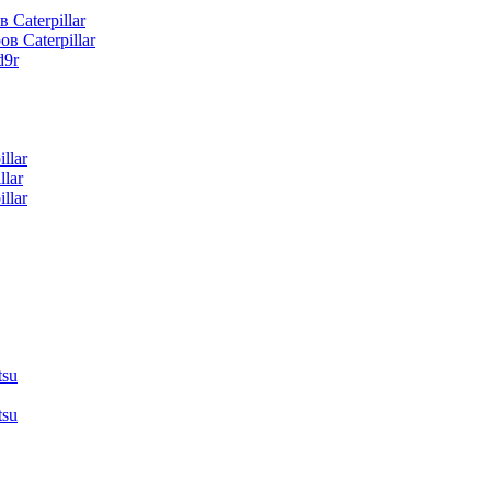
 Caterpillar
в Caterpillar
d9r
llar
lar
llar
tsu
tsu