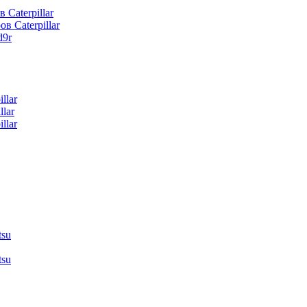
 Caterpillar
в Caterpillar
d9r
llar
lar
llar
tsu
tsu