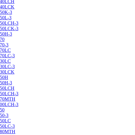
X240LCH
X240LCK
250K-3
250L-3
X250LCH-3
X250LCK-3
250Н-3
270
70-3
270LC
270LC-3
330LC
330LC-3
X330LCK
350H
350H-3
X350LCH
X350LCH-3
X370MTH
X400LCH-3
450
50-3
450LC
450LC-3
X480MTH