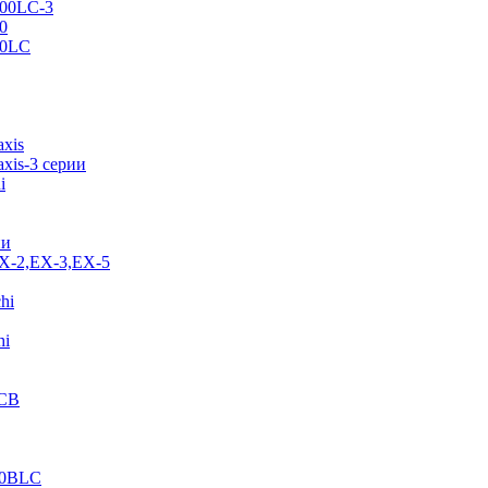
500LC-3
0
70LC
axis
xis-3 серии
i
ии
EX-2,EX-3,EX-5
hi
hi
JCB
40BLC