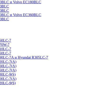
160BLC и Volvo EC180BLC
40BLC
90BLC
330BLC и Volvo EC360BLC
60BLC
160LC-7
170W-7
210LC-7
250LC-7
290LC-7A и Hyundai R305LC-7
320LC-7(A)
360LC-7(A)
450LC-7(A)
80LC-9(S)
500LC-7(A)
20LC-9(S)