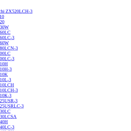
achi ZX520LCH-3
10
120
130W
160LC
160LC-3
160W
X180LCN-3
200LC
200LC-3
210H
210H-3
210K
210L-3
X210LCH
X210LCH-3
210К-3
225USR-3
X225USRLC-3
230LC
X230LCSA
240H
240LC-3