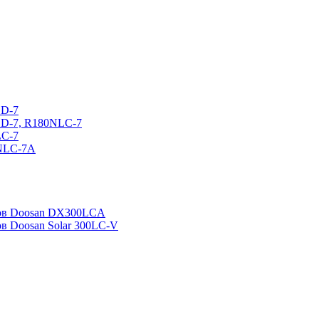
CD-7
CD-7, R180NLC-7
LC-7
0NLC-7A
ров Doosan DX300LCA
ов Doosan Solar 300LC-V