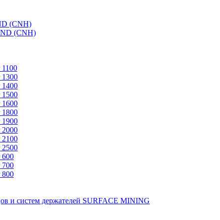
ND (CNH)
AND (CNH)
 1100
 1300
 1400
 1500
 1600
 1800
 1900
 2000
 2100
 2500
 600
 700
 800
зцов и систем держателей SURFACE MINING