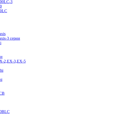
500LC-3
0
70LC
axis
xis-3 серии
i
ии
EX-2,EX-3,EX-5
hi
hi
JCB
40BLC