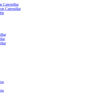
 Caterpillar
в Caterpillar
d9r
llar
lar
llar
tsu
tsu