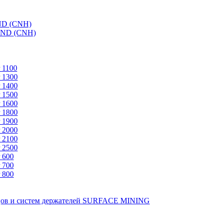
ND (CNH)
AND (CNH)
 1100
 1300
 1400
 1500
 1600
 1800
 1900
 2000
 2100
 2500
 600
 700
 800
зцов и систем держателей SURFACE MINING