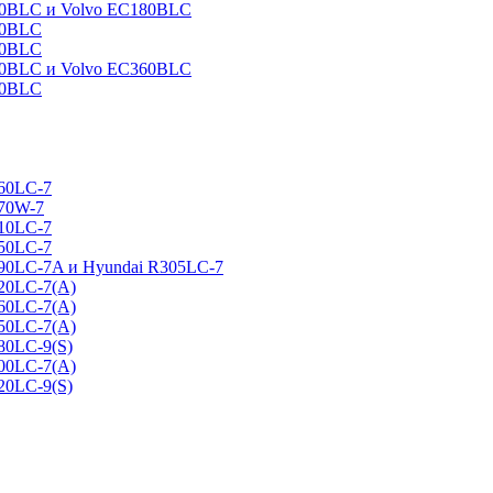
160BLC и Volvo EC180BLC
40BLC
90BLC
330BLC и Volvo EC360BLC
60BLC
160LC-7
170W-7
210LC-7
250LC-7
290LC-7A и Hyundai R305LC-7
320LC-7(A)
360LC-7(A)
450LC-7(A)
80LC-9(S)
500LC-7(A)
20LC-9(S)