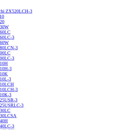
achi ZX520LCH-3
10
120
130W
160LC
160LC-3
160W
X180LCN-3
200LC
200LC-3
210H
210H-3
210K
210L-3
X210LCH
X210LCH-3
210К-3
225USR-3
X225USRLC-3
230LC
X230LCSA
240H
240LC-3