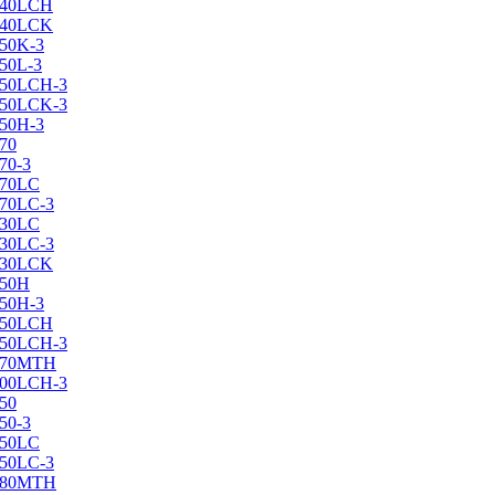
X240LCH
X240LCK
250K-3
250L-3
X250LCH-3
X250LCK-3
250Н-3
270
70-3
270LC
270LC-3
330LC
330LC-3
X330LCK
350H
350H-3
X350LCH
X350LCH-3
X370MTH
X400LCH-3
450
50-3
450LC
450LC-3
X480MTH