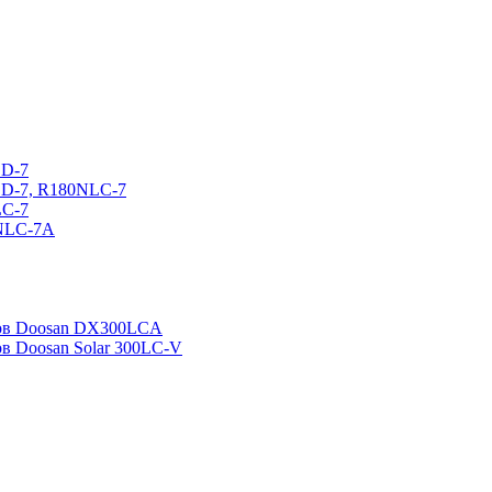
CD-7
CD-7, R180NLC-7
LC-7
0NLC-7A
ров Doosan DX300LCA
ов Doosan Solar 300LC-V