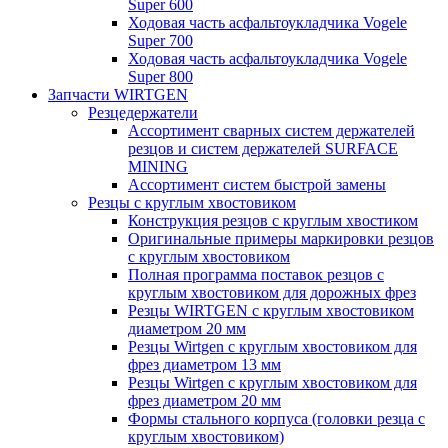
Super 600
Ходовая часть асфальтоукладчика Vogele
Super 700
Ходовая часть асфальтоукладчика Vogele
Super 800
Запчасти WIRTGEN
Резцедержатели
Ассортимент сварных систем держателей
резцов и систем держателей SURFACE
MINING
Ассортимент систем быстрой замены
Резцы с круглым хвостовиком
Конструкция резцов с круглым хвостиком
Оригинальные примеры маркировки резцов
с круглым хвостовиком
Полная программа поставок резцов с
круглым хвостовиком для дорожных фрез
Резцы WIRTGEN с круглым хвостовиком
диаметром 20 мм
Резцы Wirtgen с круглым хвостовиком для
фрез диаметром 13 мм
Резцы Wirtgen с круглым хвостовиком для
фрез диаметром 20 мм
Формы стального корпуса (головки резца с
круглым хвостовиком)