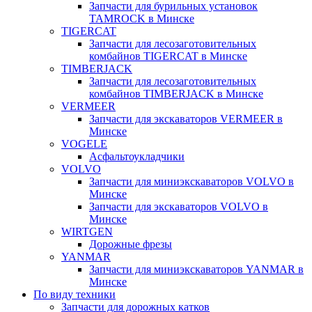
Запчасти для бурильных установок
TAMROCK в Минске
TIGERCAT
Запчасти для лесозаготовительных
комбайнов TIGERCAT в Минске
TIMBERJACK
Запчасти для лесозаготовительных
комбайнов TIMBERJACK в Минске
VERMEER
Запчасти для экскаваторов VERMEER в
Минске
VOGELE
Асфальтоукладчики
VOLVO
Запчасти для миниэкскаваторов VOLVO в
Минске
Запчасти для экскаваторов VOLVO в
Минске
WIRTGEN
Дорожные фрезы
YANMAR
Запчасти для миниэкскаваторов YANMAR в
Минске
По виду техники
Запчасти для дорожных катков