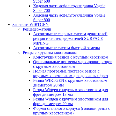
Super 600
Ходовая часть асфальтоукладчика Vogele
Super 700
Ходовая часть асфальтоукладчика Vogele
Super 800
Запчасти WIRTGEN
Резцедержатели
Ассортимент сварных систем держателей
резцов и систем держателей SURFACE
MINING
Ассортимент систем быстрой замены
Резцы с круглым хвостовиком
Конструкция резцов с круглым хвостиком
Оригинальные примеры маркировки резцов
с круглым хвостовиком
Полная программа поставок резцов с
круглым хвостовиком для дорожных фрез
Резцы WIRTGEN с круглым хвостовиком
диаметром 20 мм
Резцы Wirtgen с круглым хвостовиком для
фрез диаметром 13 мм
Резцы Wirtgen с круглым хвостовиком для
фрез диаметром 20 мм
Формы стального корпуса (головки резца с
круглым хвостовиком)