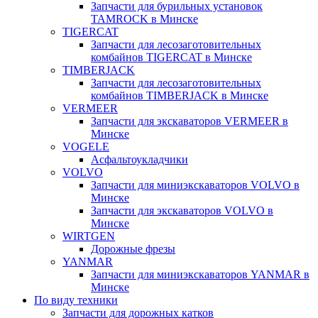
Запчасти для бурильных установок
TAMROCK в Минске
TIGERCAT
Запчасти для лесозаготовительных
комбайнов TIGERCAT в Минске
TIMBERJACK
Запчасти для лесозаготовительных
комбайнов TIMBERJACK в Минске
VERMEER
Запчасти для экскаваторов VERMEER в
Минске
VOGELE
Асфальтоукладчики
VOLVO
Запчасти для миниэкскаваторов VOLVO в
Минске
Запчасти для экскаваторов VOLVO в
Минске
WIRTGEN
Дорожные фрезы
YANMAR
Запчасти для миниэкскаваторов YANMAR в
Минске
По виду техники
Запчасти для дорожных катков