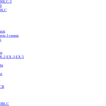
500LC-3
0
70LC
axis
xis-3 серии
i
ии
EX-2,EX-3,EX-5
hi
hi
JCB
40BLC