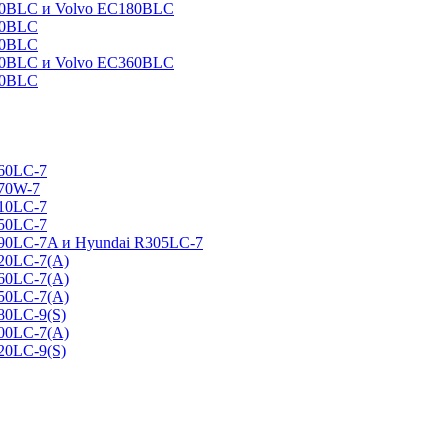
160BLC и Volvo EC180BLC
40BLC
90BLC
330BLC и Volvo EC360BLC
60BLC
160LC-7
170W-7
210LC-7
250LC-7
290LC-7A и Hyundai R305LC-7
320LC-7(A)
360LC-7(A)
450LC-7(A)
80LC-9(S)
500LC-7(A)
20LC-9(S)