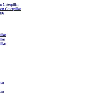
 Caterpillar
в Caterpillar
d9r
llar
lar
llar
tsu
tsu