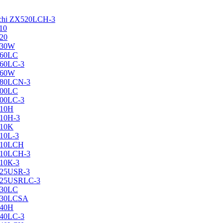
achi ZX520LCH-3
10
120
130W
160LC
160LC-3
160W
X180LCN-3
200LC
200LC-3
210H
210H-3
210K
210L-3
X210LCH
X210LCH-3
210К-3
225USR-3
X225USRLC-3
230LC
X230LCSA
240H
240LC-3