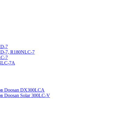
CD-7
CD-7, R180NLC-7
LC-7
0NLC-7A
ров Doosan DX300LCA
ов Doosan Solar 300LC-V