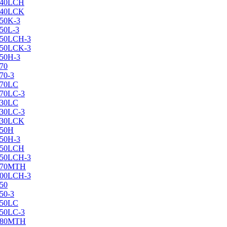
X240LCH
X240LCK
250K-3
250L-3
X250LCH-3
X250LCK-3
250Н-3
270
70-3
270LC
270LC-3
330LC
330LC-3
X330LCK
350H
350H-3
X350LCH
X350LCH-3
X370MTH
X400LCH-3
450
50-3
450LC
450LC-3
X480MTH