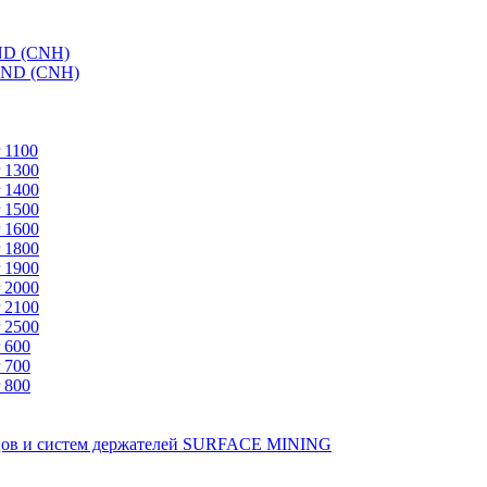
ND (CNH)
AND (CNH)
 1100
 1300
 1400
 1500
 1600
 1800
 1900
 2000
 2100
 2500
 600
 700
 800
зцов и систем держателей SURFACE MINING