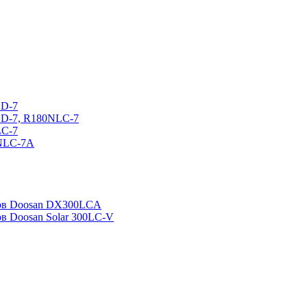
CD-7
CD-7, R180NLC-7
LC-7
0NLC-7A
ров Doosan DX300LCA
ов Doosan Solar 300LC-V