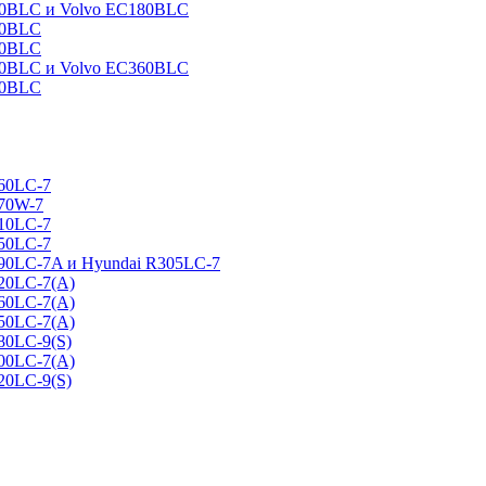
160BLC и Volvo EC180BLC
40BLC
90BLC
330BLC и Volvo EC360BLC
60BLC
160LC-7
170W-7
210LC-7
250LC-7
290LC-7A и Hyundai R305LC-7
320LC-7(A)
360LC-7(A)
450LC-7(A)
80LC-9(S)
500LC-7(A)
20LC-9(S)