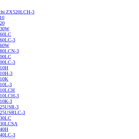
achi ZX520LCH-3
10
120
130W
160LC
160LC-3
160W
X180LCN-3
200LC
200LC-3
210H
210H-3
210K
210L-3
X210LCH
X210LCH-3
210К-3
225USR-3
X225USRLC-3
230LC
X230LCSA
240H
240LC-3