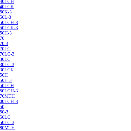
X240LCH
X240LCK
250K-3
250L-3
X250LCH-3
X250LCK-3
250Н-3
270
70-3
270LC
270LC-3
330LC
330LC-3
X330LCK
350H
350H-3
X350LCH
X350LCH-3
X370MTH
X400LCH-3
450
50-3
450LC
450LC-3
X480MTH