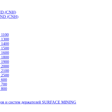
ND (CNH)
AND (CNH)
 1100
 1300
 1400
 1500
 1600
 1800
 1900
 2000
 2100
 2500
 600
 700
 800
зцов и систем держателей SURFACE MINING