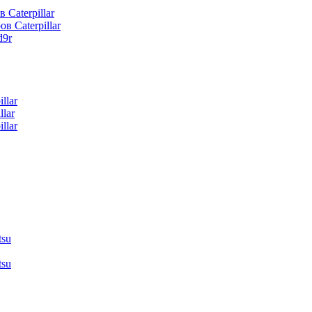
 Caterpillar
в Caterpillar
d9r
llar
lar
llar
tsu
tsu