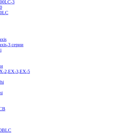
500LC-3
0
70LC
axis
xis-3 серии
i
ии
EX-2,EX-3,EX-5
hi
hi
JCB
40BLC