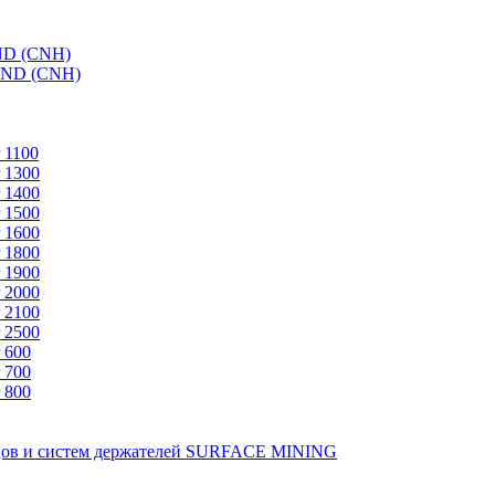
ND (CNH)
AND (CNH)
 1100
 1300
 1400
 1500
 1600
 1800
 1900
 2000
 2100
 2500
 600
 700
 800
зцов и систем держателей SURFACE MINING