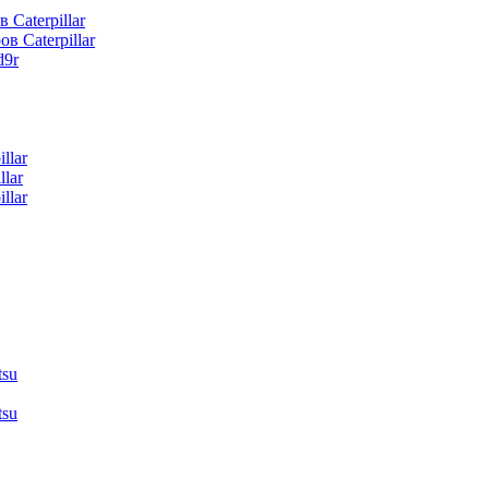
 Caterpillar
в Caterpillar
d9r
llar
lar
llar
tsu
tsu