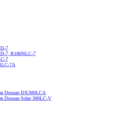
CD-7
CD-7, R180NLC-7
LC-7
0NLC-7A
ров Doosan DX300LCA
ов Doosan Solar 300LC-V