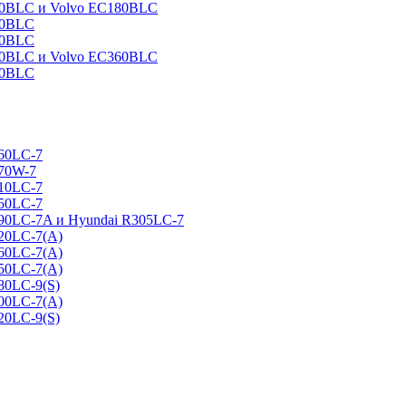
160BLC и Volvo EC180BLC
40BLC
90BLC
330BLC и Volvo EC360BLC
60BLC
160LC-7
170W-7
210LC-7
250LC-7
290LC-7A и Hyundai R305LC-7
320LC-7(A)
360LC-7(A)
450LC-7(A)
80LC-9(S)
500LC-7(A)
20LC-9(S)