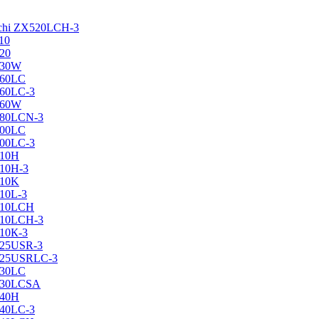
achi ZX520LCH-3
10
120
130W
160LC
160LC-3
160W
X180LCN-3
200LC
200LC-3
210H
210H-3
210K
210L-3
X210LCH
X210LCH-3
210К-3
225USR-3
X225USRLC-3
230LC
X230LCSA
240H
240LC-3