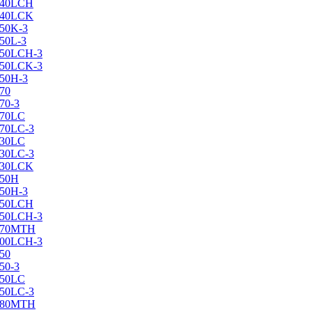
X240LCH
X240LCK
250K-3
250L-3
X250LCH-3
X250LCK-3
250Н-3
270
70-3
270LC
270LC-3
330LC
330LC-3
X330LCK
350H
350H-3
X350LCH
X350LCH-3
X370MTH
X400LCH-3
450
50-3
450LC
450LC-3
X480MTH