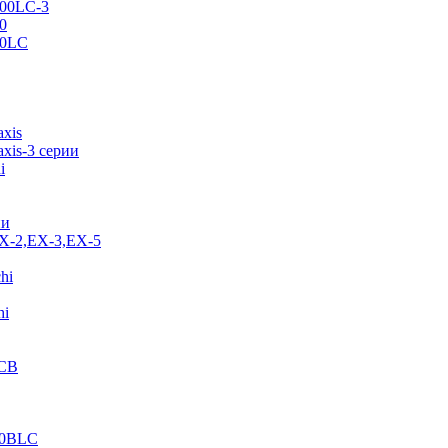
500LC-3
0
70LC
axis
xis-3 серии
i
ии
EX-2,EX-3,EX-5
hi
hi
JCB
40BLC