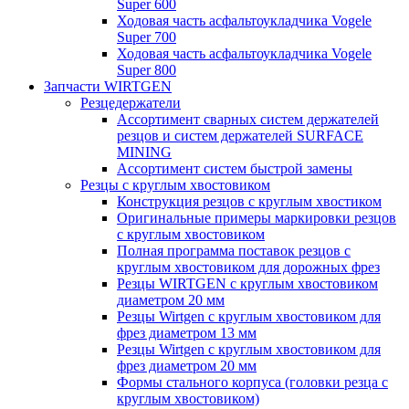
Super 600
Ходовая часть асфальтоукладчика Vogele
Super 700
Ходовая часть асфальтоукладчика Vogele
Super 800
Запчасти WIRTGEN
Резцедержатели
Ассортимент сварных систем держателей
резцов и систем держателей SURFACE
MINING
Ассортимент систем быстрой замены
Резцы с круглым хвостовиком
Конструкция резцов с круглым хвостиком
Оригинальные примеры маркировки резцов
с круглым хвостовиком
Полная программа поставок резцов с
круглым хвостовиком для дорожных фрез
Резцы WIRTGEN с круглым хвостовиком
диаметром 20 мм
Резцы Wirtgen с круглым хвостовиком для
фрез диаметром 13 мм
Резцы Wirtgen с круглым хвостовиком для
фрез диаметром 20 мм
Формы стального корпуса (головки резца с
круглым хвостовиком)