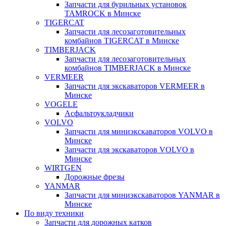
Запчасти для бурильных установок
TAMROCK в Минске
TIGERCAT
Запчасти для лесозаготовительных
комбайнов TIGERCAT в Минске
TIMBERJACK
Запчасти для лесозаготовительных
комбайнов TIMBERJACK в Минске
VERMEER
Запчасти для экскаваторов VERMEER в
Минске
VOGELE
Асфальтоукладчики
VOLVO
Запчасти для миниэкскаваторов VOLVO в
Минске
Запчасти для экскаваторов VOLVO в
Минске
WIRTGEN
Дорожные фрезы
YANMAR
Запчасти для миниэкскаваторов YANMAR в
Минске
По виду техники
Запчасти для дорожных катков