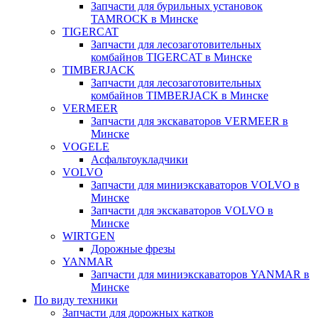
Запчасти для бурильных установок
TAMROCK в Минске
TIGERCAT
Запчасти для лесозаготовительных
комбайнов TIGERCAT в Минске
TIMBERJACK
Запчасти для лесозаготовительных
комбайнов TIMBERJACK в Минске
VERMEER
Запчасти для экскаваторов VERMEER в
Минске
VOGELE
Асфальтоукладчики
VOLVO
Запчасти для миниэкскаваторов VOLVO в
Минске
Запчасти для экскаваторов VOLVO в
Минске
WIRTGEN
Дорожные фрезы
YANMAR
Запчасти для миниэкскаваторов YANMAR в
Минске
По виду техники
Запчасти для дорожных катков