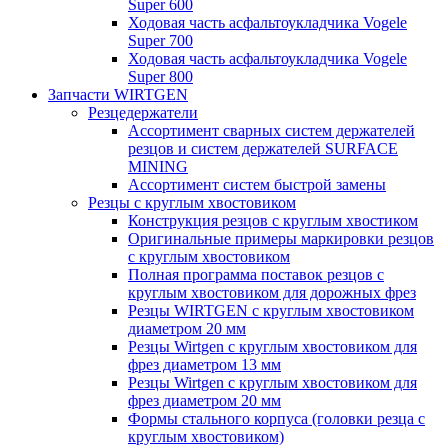
Super 600
Ходовая часть асфальтоукладчика Vogele
Super 700
Ходовая часть асфальтоукладчика Vogele
Super 800
Запчасти WIRTGEN
Резцедержатели
Ассортимент сварных систем держателей
резцов и систем держателей SURFACE
MINING
Ассортимент систем быстрой замены
Резцы с круглым хвостовиком
Конструкция резцов с круглым хвостиком
Оригинальные примеры маркировки резцов
с круглым хвостовиком
Полная программа поставок резцов с
круглым хвостовиком для дорожных фрез
Резцы WIRTGEN с круглым хвостовиком
диаметром 20 мм
Резцы Wirtgen с круглым хвостовиком для
фрез диаметром 13 мм
Резцы Wirtgen с круглым хвостовиком для
фрез диаметром 20 мм
Формы стального корпуса (головки резца с
круглым хвостовиком)