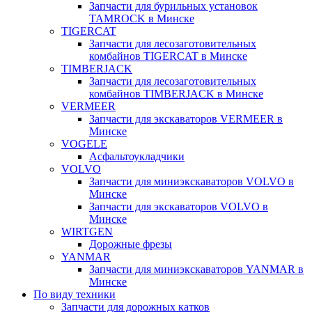
Запчасти для бурильных установок
TAMROCK в Минске
TIGERCAT
Запчасти для лесозаготовительных
комбайнов TIGERCAT в Минске
TIMBERJACK
Запчасти для лесозаготовительных
комбайнов TIMBERJACK в Минске
VERMEER
Запчасти для экскаваторов VERMEER в
Минске
VOGELE
Асфальтоукладчики
VOLVO
Запчасти для миниэкскаваторов VOLVO в
Минске
Запчасти для экскаваторов VOLVO в
Минске
WIRTGEN
Дорожные фрезы
YANMAR
Запчасти для миниэкскаваторов YANMAR в
Минске
По виду техники
Запчасти для дорожных катков