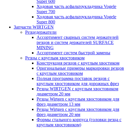
Super 600
Ходовая часть асфальтоукладчика Vogele
Super 700
Ходовая часть асфальтоукладчика Vogele
Super 800
Запчасти WIRTGEN
Резцедержатели
Ассортимент сварных систем держателей
резцов и систем держателей SURFACE
MINING
Ассортимент систем быстрой замены
Резцы с круглым хвостовиком
Конструкция резцов с круглым хвостиком
Оригинальные примеры маркировки резцов
с круглым хвостовиком
Полная программа поставок резцов с
круглым хвостовиком для дорожных фрез
Резцы WIRTGEN с круглым хвостовиком
диаметром 20 мм
Резцы Wirtgen с круглым хвостовиком для
фрез диаметром 13 мм
Резцы Wirtgen с круглым хвостовиком для
фрез диаметром 20 мм
Формы стального корпуса (головки резца с
круглым хвостовиком)