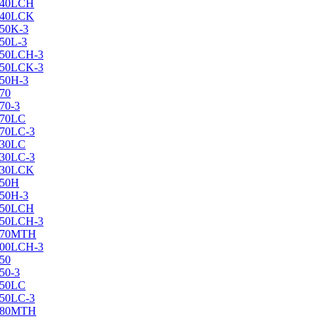
X240LCH
X240LCK
250K-3
250L-3
X250LCH-3
X250LCK-3
250Н-3
270
70-3
270LC
270LC-3
330LC
330LC-3
X330LCK
350H
350H-3
X350LCH
X350LCH-3
X370MTH
X400LCH-3
450
50-3
450LC
450LC-3
X480MTH