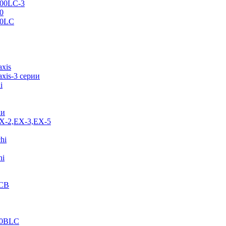
500LC-3
0
70LC
axis
xis-3 серии
i
ии
EX-2,EX-3,EX-5
hi
hi
JCB
40BLC