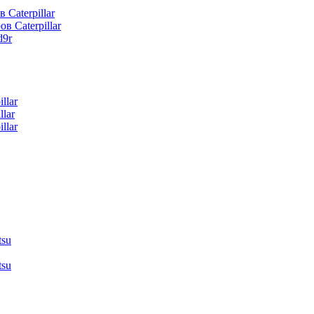
 Caterpillar
в Caterpillar
d9r
llar
lar
llar
tsu
tsu