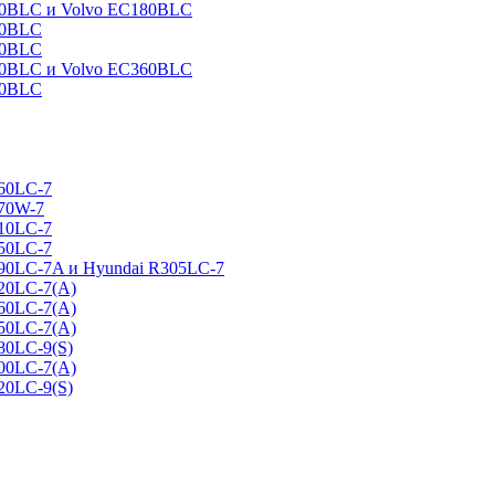
160BLC и Volvo EC180BLC
40BLC
90BLC
330BLC и Volvo EC360BLC
60BLC
160LC-7
170W-7
210LC-7
250LC-7
290LC-7A и Hyundai R305LC-7
320LC-7(A)
360LC-7(A)
450LC-7(A)
80LC-9(S)
500LC-7(A)
20LC-9(S)