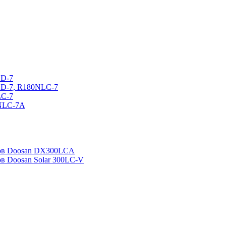
CD-7
CD-7, R180NLC-7
LC-7
0NLC-7A
ров Doosan DX300LCA
ов Doosan Solar 300LC-V