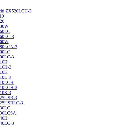
achi ZX520LCH-3
10
120
130W
160LC
160LC-3
160W
X180LCN-3
200LC
200LC-3
210H
210H-3
210K
210L-3
X210LCH
X210LCH-3
210К-3
225USR-3
X225USRLC-3
230LC
X230LCSA
240H
240LC-3