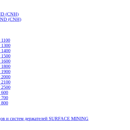
ND (CNH)
AND (CNH)
 1100
 1300
 1400
 1500
 1600
 1800
 1900
 2000
 2100
 2500
 600
 700
 800
зцов и систем держателей SURFACE MINING