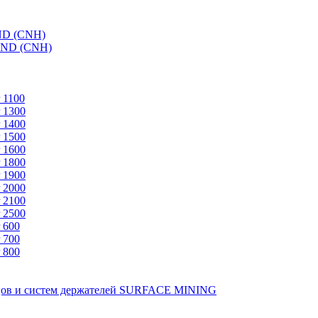
ND (CNH)
AND (CNH)
 1100
 1300
 1400
 1500
 1600
 1800
 1900
 2000
 2100
 2500
 600
 700
 800
зцов и систем держателей SURFACE MINING