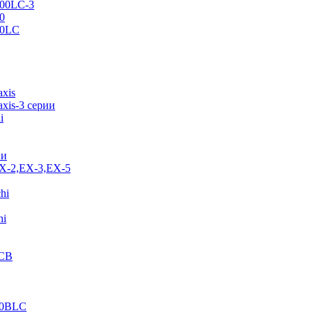
500LC-3
0
70LC
axis
xis-3 серии
i
ии
EX-2,EX-3,EX-5
hi
hi
JCB
40BLC