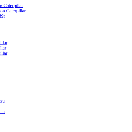
 Caterpillar
в Caterpillar
d9r
llar
lar
llar
tsu
tsu