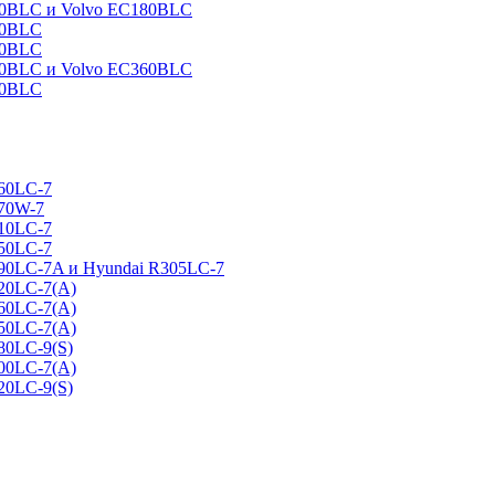
160BLC и Volvo EC180BLC
40BLC
90BLC
330BLC и Volvo EC360BLC
60BLC
160LC-7
170W-7
210LC-7
250LC-7
290LC-7A и Hyundai R305LC-7
320LC-7(A)
360LC-7(A)
450LC-7(A)
80LC-9(S)
500LC-7(A)
20LC-9(S)