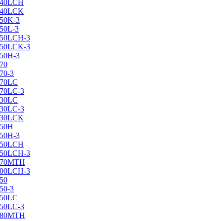
X240LCH
X240LCK
250K-3
250L-3
X250LCH-3
X250LCK-3
250Н-3
270
70-3
270LC
270LC-3
330LC
330LC-3
X330LCK
350H
350H-3
X350LCH
X350LCH-3
X370MTH
X400LCH-3
450
50-3
450LC
450LC-3
X480MTH