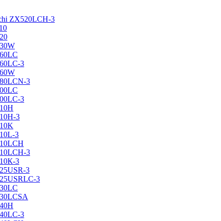
achi ZX520LCH-3
10
120
130W
160LC
160LC-3
160W
X180LCN-3
200LC
200LC-3
210H
210H-3
210K
210L-3
X210LCH
X210LCH-3
210К-3
225USR-3
X225USRLC-3
230LC
X230LCSA
240H
240LC-3