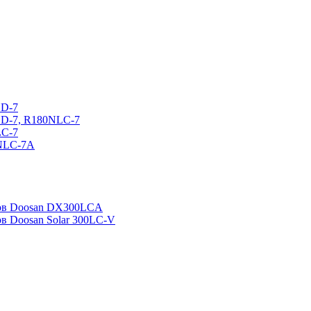
CD-7
CD-7, R180NLC-7
LC-7
0NLC-7A
ров Doosan DX300LCA
ов Doosan Solar 300LC-V