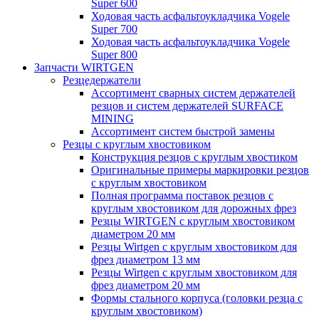
Super 600
Ходовая часть асфальтоукладчика Vogele
Super 700
Ходовая часть асфальтоукладчика Vogele
Super 800
Запчасти WIRTGEN
Резцедержатели
Ассортимент сварных систем держателей
резцов и систем держателей SURFACE
MINING
Ассортимент систем быстрой замены
Резцы с круглым хвостовиком
Конструкция резцов с круглым хвостиком
Оригинальные примеры маркировки резцов
с круглым хвостовиком
Полная программа поставок резцов с
круглым хвостовиком для дорожных фрез
Резцы WIRTGEN с круглым хвостовиком
диаметром 20 мм
Резцы Wirtgen с круглым хвостовиком для
фрез диаметром 13 мм
Резцы Wirtgen с круглым хвостовиком для
фрез диаметром 20 мм
Формы стального корпуса (головки резца с
круглым хвостовиком)