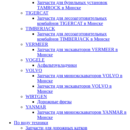
Запчасти для бурильных установок
TAMROCK в Минске
TIGERCAT
Запчасти для лесозаготовительных
комбайнов TIGERCAT в Минске
TIMBERJACK
Запчасти для лесозаготовительных
комбайнов TIMBERJACK в Минске
VERMEER
Запчасти для экскаваторов VERMEER в
Минске
VOGELE
Асфальтоукладчики
VOLVO
Запчасти для миниэкскаваторов VOLVO в
Минске
Запчасти для экскаваторов VOLVO в
Минске
WIRTGEN
Дорожные фрезы
YANMAR
Запчасти для миниэкскаваторов YANMAR в
Минске
По виду техники
Запчасти для дорожных катков