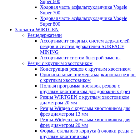
Super 600
Ходовая часть асфальтоукладчика Vogele
Super 700
Ходовая часть асфальтоукладчика Vogele
Super 800
Запчасти WIRTGEN
Резцедержатели
Ассортимент сварных систем держателей
резцов и систем держателей SURFACE
MINING
Ассортимент систем быстрой замены
Резцы с круглым хвостовиком
Конструкция резцов с круглым хвостиком
Оригинальные примеры маркировки резцов
с круглым хвостовиком
Полная программа поставок резцов с
круглым хвостовиком для дорожных фрез
Резцы WIRTGEN с круглым хвостовиком
диаметром 20 мм
Резцы Wirtgen с круглым хвостовиком для
фрез диаметром 13 мм
Резцы Wirtgen с круглым хвостовиком для
фрез диаметром 20 мм
Формы стального корпуса (головки резца с
круглым хвостовиком)