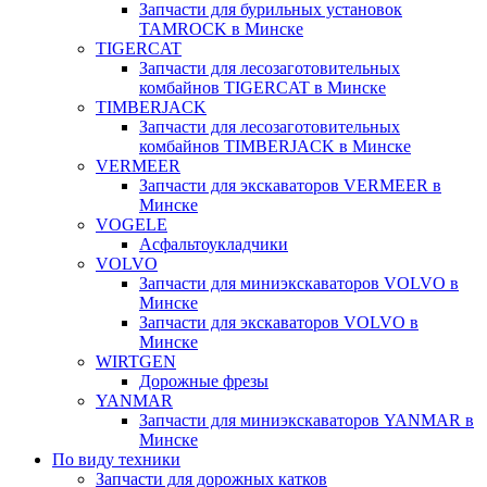
Запчасти для бурильных установок
TAMROCK в Минске
TIGERCAT
Запчасти для лесозаготовительных
комбайнов TIGERCAT в Минске
TIMBERJACK
Запчасти для лесозаготовительных
комбайнов TIMBERJACK в Минске
VERMEER
Запчасти для экскаваторов VERMEER в
Минске
VOGELE
Асфальтоукладчики
VOLVO
Запчасти для миниэкскаваторов VOLVO в
Минске
Запчасти для экскаваторов VOLVO в
Минске
WIRTGEN
Дорожные фрезы
YANMAR
Запчасти для миниэкскаваторов YANMAR в
Минске
По виду техники
Запчасти для дорожных катков