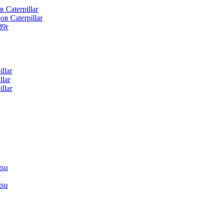
 Caterpillar
в Caterpillar
d9r
llar
lar
llar
tsu
tsu