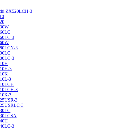
achi ZX520LCH-3
10
120
130W
160LC
160LC-3
160W
X180LCN-3
200LC
200LC-3
210H
210H-3
210K
210L-3
X210LCH
X210LCH-3
210К-3
225USR-3
X225USRLC-3
230LC
X230LCSA
240H
240LC-3