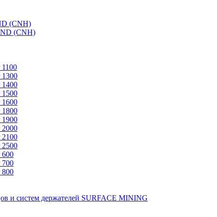
ND (CNH)
AND (CNH)
 1100
 1300
 1400
 1500
 1600
 1800
 1900
 2000
 2100
 2500
 600
 700
 800
зцов и систем держателей SURFACE MINING