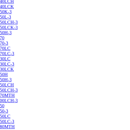
X240LCH
X240LCK
250K-3
250L-3
X250LCH-3
X250LCK-3
250Н-3
270
70-3
270LC
270LC-3
330LC
330LC-3
X330LCK
350H
350H-3
X350LCH
X350LCH-3
X370MTH
X400LCH-3
450
50-3
450LC
450LC-3
X480MTH