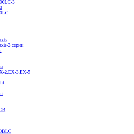
500LC-3
0
70LC
axis
xis-3 серии
i
ии
EX-2,EX-3,EX-5
hi
hi
JCB
40BLC