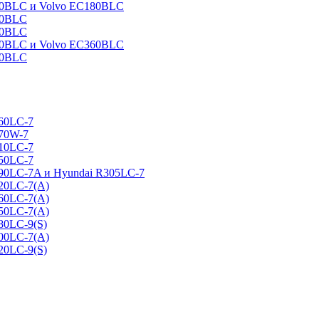
160BLC и Volvo EC180BLC
40BLC
90BLC
330BLC и Volvo EC360BLC
60BLC
160LC-7
170W-7
210LC-7
250LC-7
290LC-7A и Hyundai R305LC-7
320LC-7(A)
360LC-7(A)
450LC-7(A)
80LC-9(S)
500LC-7(A)
20LC-9(S)