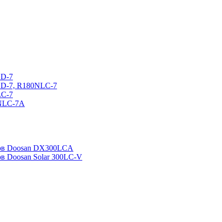
CD-7
CD-7, R180NLC-7
LC-7
0NLC-7A
ров Doosan DX300LCA
ов Doosan Solar 300LC-V