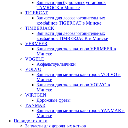
Запчасти для бурильных установок
TAMROCK в Минске
TIGERCAT
Запчасти для лесозаготовительных
комбайнов TIGERCAT в Минске
TIMBERJACK
Запчасти для лесозаготовительных
комбайнов TIMBERJACK в Минске
VERMEER
Запчасти для экскаваторов VERMEER в
Минске
VOGELE
Асфальтоукладчики
VOLVO
Запчасти для миниэкскаваторов VOLVO в
Минске
Запчасти для экскаваторов VOLVO в
Минске
WIRTGEN
Дорожные фрезы
YANMAR
Запчасти для миниэкскаваторов YANMAR в
Минске
По виду техники
Запчасти для дорожных катков