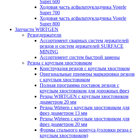
Super 600
Ходовая часть асфальтоукладчика Vogele
Super 700
Ходовая часть асфальтоукладчика Vogele
Super 800
Запчасти WIRTGEN
Резцедержатели
Ассортимент сварных систем держателей
резцов и систем держателей SURFACE
MINING
Ассортимент систем быстрой замены
Резцы с круглым хвостовиком
Конструкция резцов с круглым хвостиком
Оригинальные примеры маркировки резцов
с круглым хвостовиком
Полная программа поставок резцов с
круглым хвостовиком для дорожных фрез
Резцы WIRTGEN с круглым хвостовиком
диаметром 20 мм
Резцы Wirtgen с круглым хвостовиком для
фрез диаметром 13 мм
Резцы Wirtgen с круглым хвостовиком для
фрез диаметром 20 мм
Формы стального корпуса (головки резца с
круглым хвостовиком)