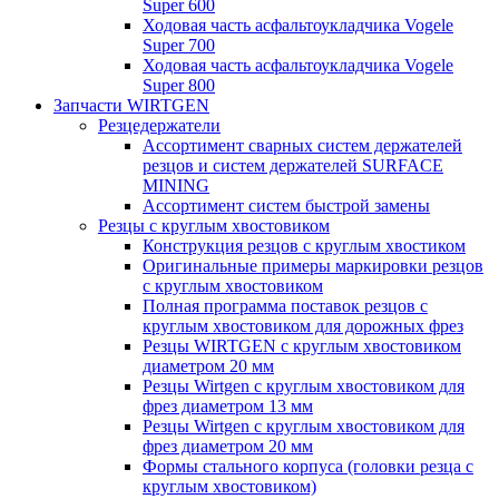
Super 600
Ходовая часть асфальтоукладчика Vogele
Super 700
Ходовая часть асфальтоукладчика Vogele
Super 800
Запчасти WIRTGEN
Резцедержатели
Ассортимент сварных систем держателей
резцов и систем держателей SURFACE
MINING
Ассортимент систем быстрой замены
Резцы с круглым хвостовиком
Конструкция резцов с круглым хвостиком
Оригинальные примеры маркировки резцов
с круглым хвостовиком
Полная программа поставок резцов с
круглым хвостовиком для дорожных фрез
Резцы WIRTGEN с круглым хвостовиком
диаметром 20 мм
Резцы Wirtgen с круглым хвостовиком для
фрез диаметром 13 мм
Резцы Wirtgen с круглым хвостовиком для
фрез диаметром 20 мм
Формы стального корпуса (головки резца с
круглым хвостовиком)