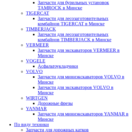
Запчасти для бурильных установок
TAMROCK в Минске
TIGERCAT
Запчасти для лесозаготовительных
комбайнов TIGERCAT в Минске
TIMBERJACK
Запчасти для лесозаготовительных
комбайнов TIMBERJACK в Минске
VERMEER
Запчасти для экскаваторов VERMEER в
Минске
VOGELE
Асфальтоукладчики
VOLVO
Запчасти для миниэкскаваторов VOLVO в
Минске
Запчасти для экскаваторов VOLVO в
Минске
WIRTGEN
Дорожные фрезы
YANMAR
Запчасти для миниэкскаваторов YANMAR в
Минске
По виду техники
Запчасти для дорожных катков