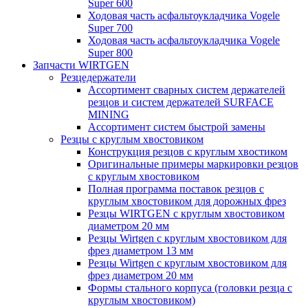
Super 600
Ходовая часть асфальтоукладчика Vogele
Super 700
Ходовая часть асфальтоукладчика Vogele
Super 800
Запчасти WIRTGEN
Резцедержатели
Ассортимент сварных систем держателей
резцов и систем держателей SURFACE
MINING
Ассортимент систем быстрой замены
Резцы с круглым хвостовиком
Конструкция резцов с круглым хвостиком
Оригинальные примеры маркировки резцов
с круглым хвостовиком
Полная программа поставок резцов с
круглым хвостовиком для дорожных фрез
Резцы WIRTGEN с круглым хвостовиком
диаметром 20 мм
Резцы Wirtgen с круглым хвостовиком для
фрез диаметром 13 мм
Резцы Wirtgen с круглым хвостовиком для
фрез диаметром 20 мм
Формы стального корпуса (головки резца с
круглым хвостовиком)