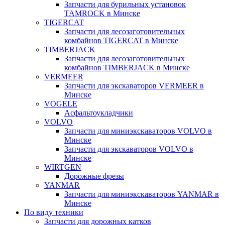
Запчасти для бурильных установок
TAMROCK в Минске
TIGERCAT
Запчасти для лесозаготовительных
комбайнов TIGERCAT в Минске
TIMBERJACK
Запчасти для лесозаготовительных
комбайнов TIMBERJACK в Минске
VERMEER
Запчасти для экскаваторов VERMEER в
Минске
VOGELE
Асфальтоукладчики
VOLVO
Запчасти для миниэкскаваторов VOLVO в
Минске
Запчасти для экскаваторов VOLVO в
Минске
WIRTGEN
Дорожные фрезы
YANMAR
Запчасти для миниэкскаваторов YANMAR в
Минске
По виду техники
Запчасти для дорожных катков