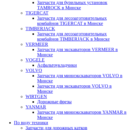
Запчасти для бурильных установок
TAMROCK в Минске
TIGERCAT
Запчасти для лесозаготовительных
комбайнов TIGERCAT в Минске
TIMBERJACK
Запчасти для лесозаготовительных
комбайнов TIMBERJACK в Минске
VERMEER
Запчасти для экскаваторов VERMEER в
Минске
VOGELE
Асфальтоукладчики
VOLVO
Запчасти для миниэкскаваторов VOLVO в
Минске
Запчасти для экскаваторов VOLVO в
Минске
WIRTGEN
Дорожные фрезы
YANMAR
Запчасти для миниэкскаваторов YANMAR в
Минске
По виду техники
Запчасти для дорожных катков