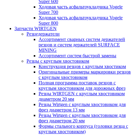
Super 600
Ходовая часть асфальтоукладчика Vogele
Super 700
Ходовая часть асфальтоукладчика Vogele
Super 800
Запчасти WIRTGEN
Резцедержатели
Ассортимент сварных систем держателей
резцов и систем держателей SURFACE
MINING
Ассортимент систем быстрой замены
Резцы с круглым хвостовиком
Конструкция резцов с круглым хвостиком
Оригинальные примеры маркировки резцов
с круглым хвостовиком
Полная программа поставок резцов с
круглым хвостовиком для дорожных фрез
Резцы WIRTGEN с круглым хвостовиком
диаметром 20 мм
Резцы Wirtgen с круглым хвостовиком для
фрез диаметром 13 мм
Резцы Wirtgen с круглым хвостовиком для
фрез диаметром 20 мм
Формы стального корпуса (головки резца с
круглым хвостовиком)