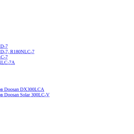
CD-7
CD-7, R180NLC-7
LC-7
0NLC-7A
ров Doosan DX300LCA
ов Doosan Solar 300LC-V