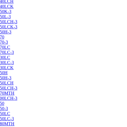
X240LCH
X240LCK
250K-3
250L-3
X250LCH-3
X250LCK-3
250Н-3
270
70-3
270LC
270LC-3
330LC
330LC-3
X330LCK
350H
350H-3
X350LCH
X350LCH-3
X370MTH
X400LCH-3
450
50-3
450LC
450LC-3
X480MTH