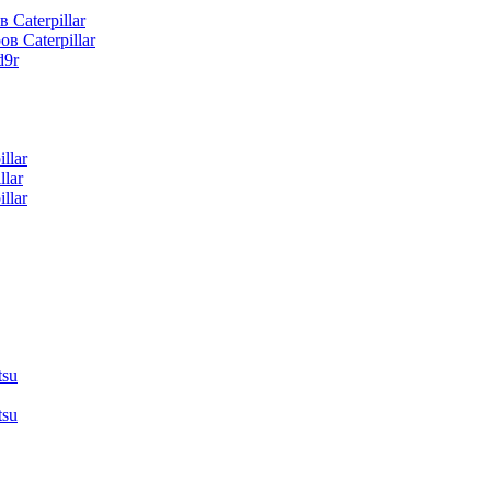
 Caterpillar
в Caterpillar
d9r
llar
lar
llar
tsu
tsu