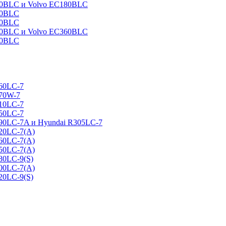
160BLC и Volvo EC180BLC
40BLC
90BLC
330BLC и Volvo EC360BLC
60BLC
160LC-7
170W-7
210LC-7
250LC-7
290LC-7A и Hyundai R305LC-7
320LC-7(A)
360LC-7(A)
450LC-7(A)
80LC-9(S)
500LC-7(A)
20LC-9(S)