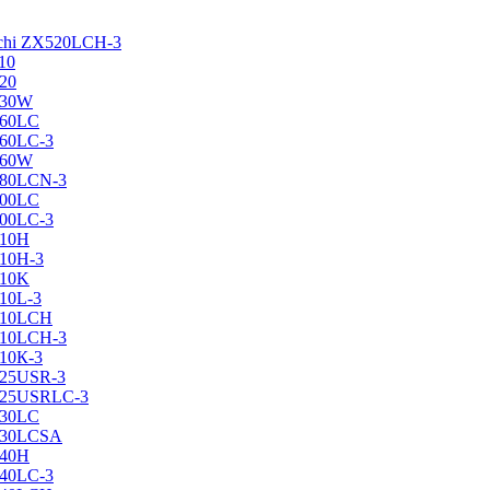
achi ZX520LCH-3
10
120
130W
160LC
160LC-3
160W
X180LCN-3
200LC
200LC-3
210H
210H-3
210K
210L-3
X210LCH
X210LCH-3
210К-3
225USR-3
X225USRLC-3
230LC
X230LCSA
240H
240LC-3