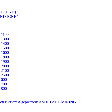
ND (CNH)
AND (CNH)
 1100
 1300
 1400
 1500
 1600
 1800
 1900
 2000
 2100
 2500
 600
 700
 800
зцов и систем держателей SURFACE MINING