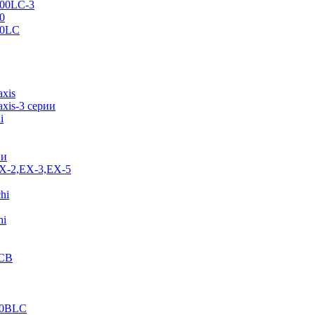
500LC-3
0
70LC
axis
xis-3 серии
i
ии
EX-2,EX-3,EX-5
hi
hi
JCB
40BLC