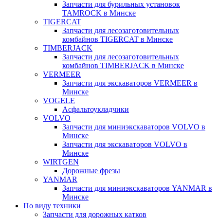
Запчасти для бурильных установок
TAMROCK в Минске
TIGERCAT
Запчасти для лесозаготовительных
комбайнов TIGERCAT в Минске
TIMBERJACK
Запчасти для лесозаготовительных
комбайнов TIMBERJACK в Минске
VERMEER
Запчасти для экскаваторов VERMEER в
Минске
VOGELE
Асфальтоукладчики
VOLVO
Запчасти для миниэкскаваторов VOLVO в
Минске
Запчасти для экскаваторов VOLVO в
Минске
WIRTGEN
Дорожные фрезы
YANMAR
Запчасти для миниэкскаваторов YANMAR в
Минске
По виду техники
Запчасти для дорожных катков