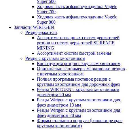
Super 600
Ходовая часть асфальтоукладчика Vogele
Super 700
Ходовая часть асфальтоукладчика Vogele
Super 800
Запчасти WIRTGEN
Резцедержатели
Ассортимент сварных систем держателей
резцов и систем держателей SURFACE
MINING
Ассортимент систем быстрой замены
Резцы с круглым хвостовиком
Конструкция резцов с круглым хвостиком
Оригинальные примеры маркировки резцов
с круглым хвостовиком
Полная программа поставок резцов с
круглым хвостовиком для дорожных фрез
Резцы WIRTGEN с круглым хвостовиком
диаметром 20 мм
Резцы Wirtgen с круглым хвостовиком для
фрез диаметром 13 мм
Резцы Wirtgen с круглым хвостовиком для
фрез диаметром 20 мм
Формы стального корпуса (головки резца с
круглым хвостовиком)