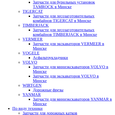
Запчасти для бурильных установок
TAMROCK в Минске
TIGERCAT
Запчасти для лесозаготовительных
комбайнов TIGERCAT в Минске
TIMBERJACK
Запчасти для лесозаготовительных
комбайнов TIMBERJACK в Минске
VERMEER
Запчасти для экскаваторов VERMEER в
Минске
VOGELE
Асфальтоукладчики
VOLVO
Запчасти для миниэкскаваторов VOLVO в
Минске
Запчасти для экскаваторов VOLVO в
Минске
WIRTGEN
Дорожные фрезы
YANMAR
Запчасти для миниэкскаваторов YANMAR в
Минске
По виду техники
Запчасти для дорожных катков