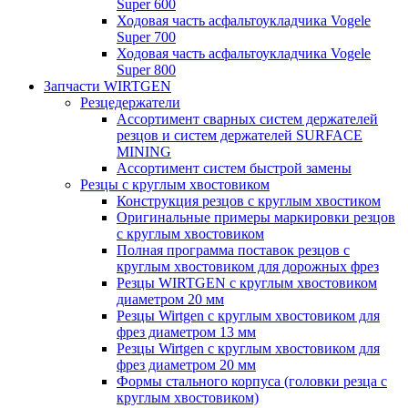
Super 600
Ходовая часть асфальтоукладчика Vogele
Super 700
Ходовая часть асфальтоукладчика Vogele
Super 800
Запчасти WIRTGEN
Резцедержатели
Ассортимент сварных систем держателей
резцов и систем держателей SURFACE
MINING
Ассортимент систем быстрой замены
Резцы с круглым хвостовиком
Конструкция резцов с круглым хвостиком
Оригинальные примеры маркировки резцов
с круглым хвостовиком
Полная программа поставок резцов с
круглым хвостовиком для дорожных фрез
Резцы WIRTGEN с круглым хвостовиком
диаметром 20 мм
Резцы Wirtgen с круглым хвостовиком для
фрез диаметром 13 мм
Резцы Wirtgen с круглым хвостовиком для
фрез диаметром 20 мм
Формы стального корпуса (головки резца с
круглым хвостовиком)