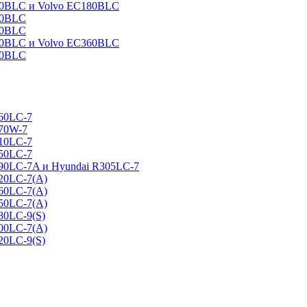
160BLC и Volvo EC180BLC
40BLC
90BLC
330BLC и Volvo EC360BLC
60BLC
160LC-7
170W-7
210LC-7
250LC-7
290LC-7A и Hyundai R305LC-7
320LC-7(A)
360LC-7(A)
450LC-7(A)
80LC-9(S)
500LC-7(A)
20LC-9(S)