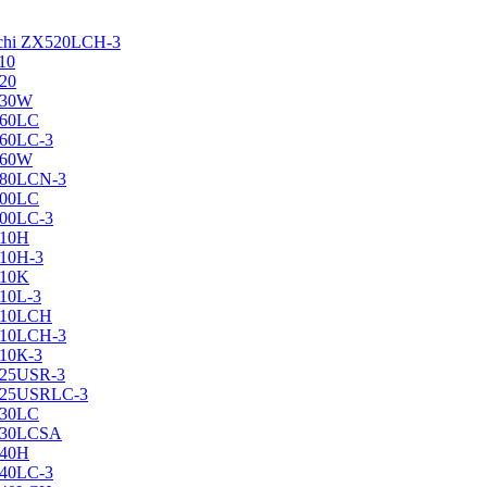
achi ZX520LCH-3
10
120
130W
160LC
160LC-3
160W
X180LCN-3
200LC
200LC-3
210H
210H-3
210K
210L-3
X210LCH
X210LCH-3
210К-3
225USR-3
X225USRLC-3
230LC
X230LCSA
240H
240LC-3