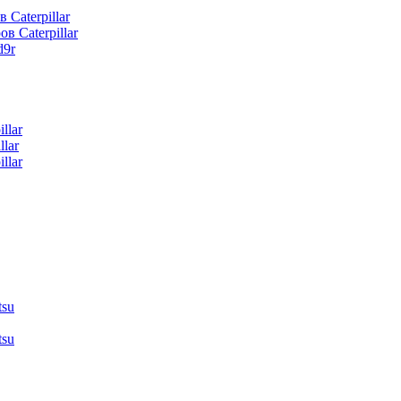
 Caterpillar
в Caterpillar
d9r
llar
lar
llar
tsu
tsu