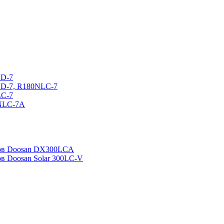
CD-7
CD-7, R180NLC-7
LC-7
0NLC-7A
ров Doosan DX300LCA
ов Doosan Solar 300LC-V