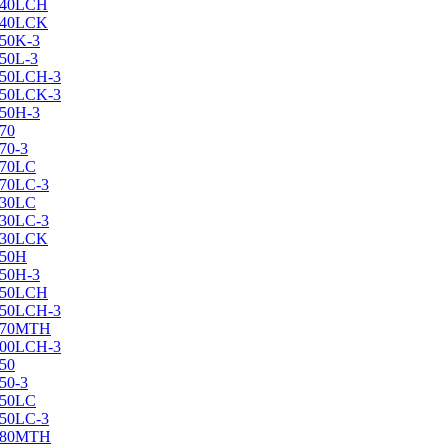
X240LCH
X240LCK
250K-3
250L-3
X250LCH-3
X250LCK-3
250Н-3
270
70-3
270LC
270LC-3
330LC
330LC-3
X330LCK
350H
350H-3
X350LCH
X350LCH-3
X370MTH
X400LCH-3
450
50-3
450LC
450LC-3
X480MTH