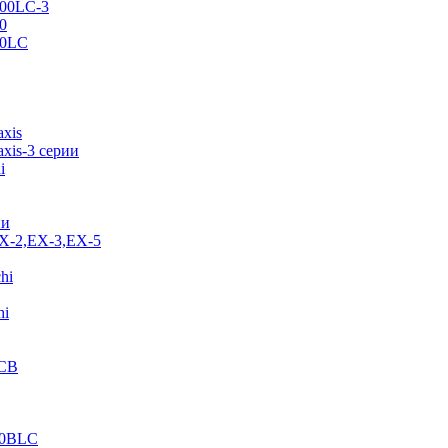
500LC-3
0
70LC
axis
xis-3 серии
i
ии
EX-2,EX-3,EX-5
hi
hi
JCB
40BLC