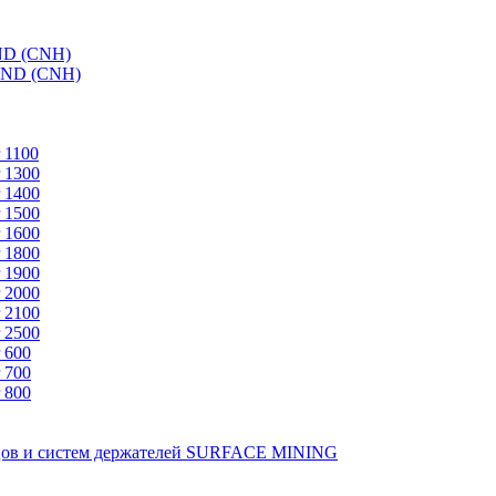
ND (CNH)
AND (CNH)
 1100
 1300
 1400
 1500
 1600
 1800
 1900
 2000
 2100
 2500
 600
 700
 800
зцов и систем держателей SURFACE MINING