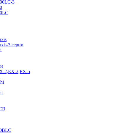
500LC-3
0
70LC
axis
xis-3 серии
i
ии
EX-2,EX-3,EX-5
hi
hi
JCB
40BLC