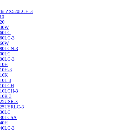
achi ZX520LCH-3
10
120
130W
160LC
160LC-3
160W
X180LCN-3
200LC
200LC-3
210H
210H-3
210K
210L-3
X210LCH
X210LCH-3
210К-3
225USR-3
X225USRLC-3
230LC
X230LCSA
240H
240LC-3