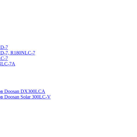
CD-7
CD-7, R180NLC-7
LC-7
0NLC-7A
ров Doosan DX300LCA
ов Doosan Solar 300LC-V