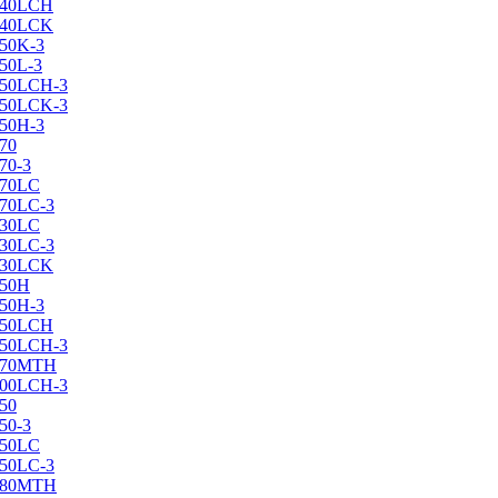
X240LCH
X240LCK
250K-3
250L-3
X250LCH-3
X250LCK-3
250Н-3
270
70-3
270LC
270LC-3
330LC
330LC-3
X330LCK
350H
350H-3
X350LCH
X350LCH-3
X370MTH
X400LCH-3
450
50-3
450LC
450LC-3
X480MTH