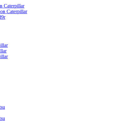
 Caterpillar
в Caterpillar
d9r
llar
lar
llar
tsu
tsu