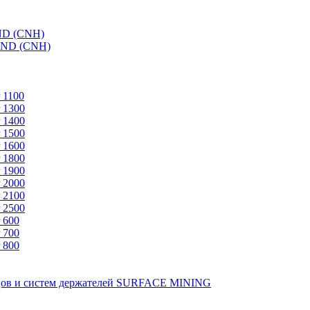
ND (CNH)
AND (CNH)
 1100
 1300
 1400
 1500
 1600
 1800
 1900
 2000
 2100
 2500
 600
 700
 800
зцов и систем держателей SURFACE MINING