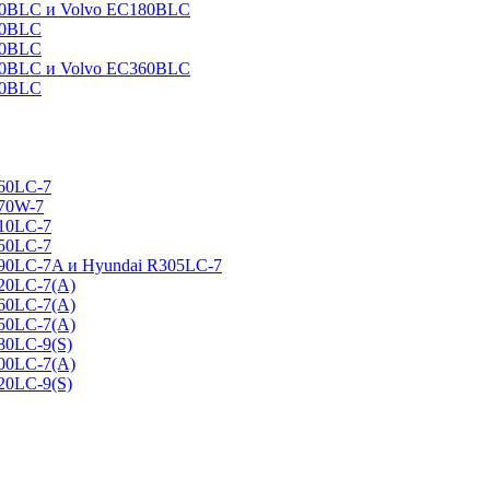
160BLC и Volvo EC180BLC
40BLC
90BLC
330BLC и Volvo EC360BLC
60BLC
160LC-7
170W-7
210LC-7
250LC-7
290LC-7A и Hyundai R305LC-7
320LC-7(A)
360LC-7(A)
450LC-7(A)
80LC-9(S)
500LC-7(A)
20LC-9(S)