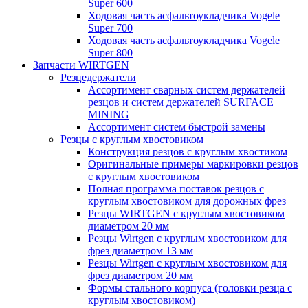
Super 600
Ходовая часть асфальтоукладчика Vogele
Super 700
Ходовая часть асфальтоукладчика Vogele
Super 800
Запчасти WIRTGEN
Резцедержатели
Ассортимент сварных систем держателей
резцов и систем держателей SURFACE
MINING
Ассортимент систем быстрой замены
Резцы с круглым хвостовиком
Конструкция резцов с круглым хвостиком
Оригинальные примеры маркировки резцов
с круглым хвостовиком
Полная программа поставок резцов с
круглым хвостовиком для дорожных фрез
Резцы WIRTGEN с круглым хвостовиком
диаметром 20 мм
Резцы Wirtgen с круглым хвостовиком для
фрез диаметром 13 мм
Резцы Wirtgen с круглым хвостовиком для
фрез диаметром 20 мм
Формы стального корпуса (головки резца с
круглым хвостовиком)