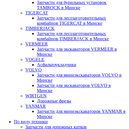
Запчасти для бурильных установок
TAMROCK в Минске
TIGERCAT
Запчасти для лесозаготовительных
комбайнов TIGERCAT в Минске
TIMBERJACK
Запчасти для лесозаготовительных
комбайнов TIMBERJACK в Минске
VERMEER
Запчасти для экскаваторов VERMEER в
Минске
VOGELE
Асфальтоукладчики
VOLVO
Запчасти для миниэкскаваторов VOLVO в
Минске
Запчасти для экскаваторов VOLVO в
Минске
WIRTGEN
Дорожные фрезы
YANMAR
Запчасти для миниэкскаваторов YANMAR в
Минске
По виду техники
Запчасти для дорожных катков