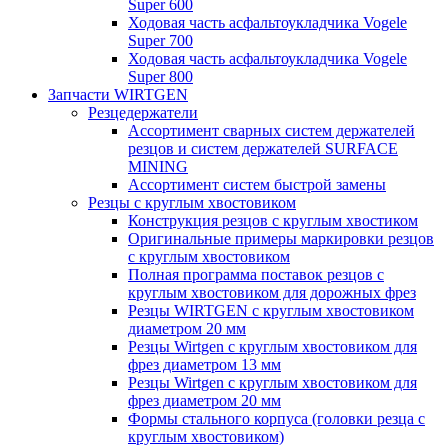
Super 600
Ходовая часть асфальтоукладчика Vogele
Super 700
Ходовая часть асфальтоукладчика Vogele
Super 800
Запчасти WIRTGEN
Резцедержатели
Ассортимент сварных систем держателей
резцов и систем держателей SURFACE
MINING
Ассортимент систем быстрой замены
Резцы с круглым хвостовиком
Конструкция резцов с круглым хвостиком
Оригинальные примеры маркировки резцов
с круглым хвостовиком
Полная программа поставок резцов с
круглым хвостовиком для дорожных фрез
Резцы WIRTGEN с круглым хвостовиком
диаметром 20 мм
Резцы Wirtgen с круглым хвостовиком для
фрез диаметром 13 мм
Резцы Wirtgen с круглым хвостовиком для
фрез диаметром 20 мм
Формы стального корпуса (головки резца с
круглым хвостовиком)