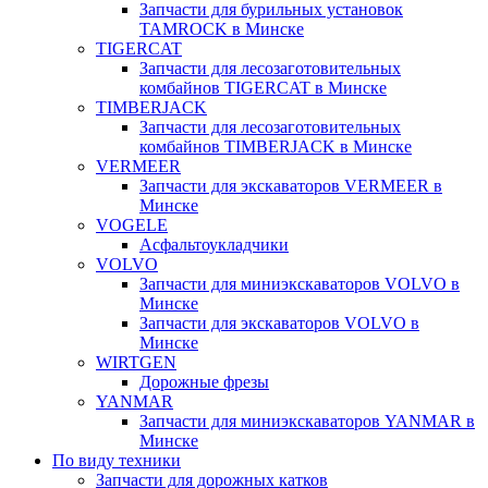
Запчасти для бурильных установок
TAMROCK в Минске
TIGERCAT
Запчасти для лесозаготовительных
комбайнов TIGERCAT в Минске
TIMBERJACK
Запчасти для лесозаготовительных
комбайнов TIMBERJACK в Минске
VERMEER
Запчасти для экскаваторов VERMEER в
Минске
VOGELE
Асфальтоукладчики
VOLVO
Запчасти для миниэкскаваторов VOLVO в
Минске
Запчасти для экскаваторов VOLVO в
Минске
WIRTGEN
Дорожные фрезы
YANMAR
Запчасти для миниэкскаваторов YANMAR в
Минске
По виду техники
Запчасти для дорожных катков