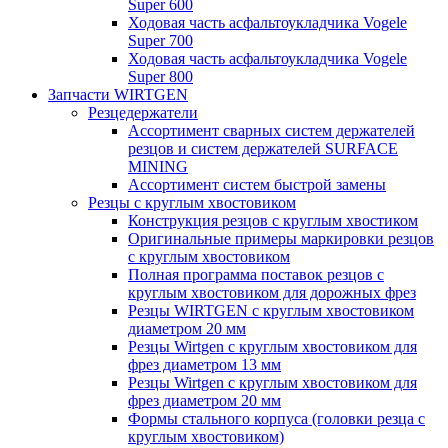
Super 600
Ходовая часть асфальтоукладчика Vogele
Super 700
Ходовая часть асфальтоукладчика Vogele
Super 800
Запчасти WIRTGEN
Резцедержатели
Ассортимент сварных систем держателей
резцов и систем держателей SURFACE
MINING
Ассортимент систем быстрой замены
Резцы с круглым хвостовиком
Конструкция резцов с круглым хвостиком
Оригинальные примеры маркировки резцов
с круглым хвостовиком
Полная программа поставок резцов с
круглым хвостовиком для дорожных фрез
Резцы WIRTGEN с круглым хвостовиком
диаметром 20 мм
Резцы Wirtgen с круглым хвостовиком для
фрез диаметром 13 мм
Резцы Wirtgen с круглым хвостовиком для
фрез диаметром 20 мм
Формы стального корпуса (головки резца с
круглым хвостовиком)